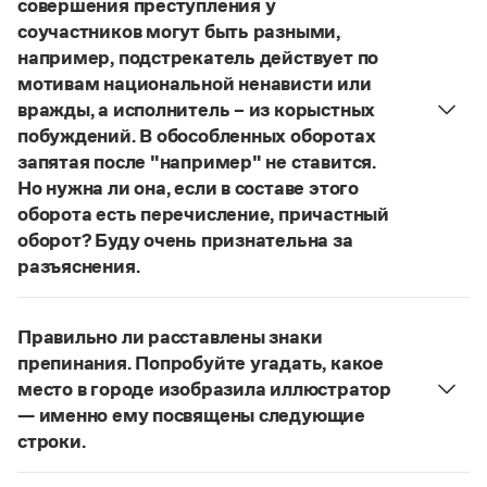
совершения преступления у
Управление в русском языке
Правила русской орфографии и пунктуации
Словари русского языка как государственного
соучастников могут быть разными,
Словарь русских имён
(1956)
например, подстрекатель действует по
Словарь методических терминов
мотивам национальной ненависти или
Справочники
вражды, а исполнитель – из корыстных
побуждений. В обособленных оборотах
Правила русской орфографии и пунктуации
запятая после "например" не ставится.
Русский язык. Краткий теоретический курс
Но нужна ли она, если в составе этого
для школьников
оборота есть перечисление, причастный
Письмовник
Справочник по пунктуации
оборот? Буду очень признательна за
Словарь-справочник трудностей
разъяснения.
Справочник по фразеологии
«Правил русской орфографии и пунктуации»
В § 94
Азбучные истины
под ред. В. В. Лопатина говорится, что вводные
Словарь-справочник непростые слова
Правильно ли расставлены знаки
Все справочники портала
слова и сочетания слов, стоящие на границе
препинания. Попробуйте угадать, какое
частей сложного предложения и относящиеся к
место в городе изобразила иллюстратор
следующему за ними предложению,
— именно ему посвящены следующие
не отделяются от него запятой:
Послышался
Журнал
строки.
резкий стук, должно быть сорвалась ставня
(Ч.).
Нужно закрыть запятой придаточную часть:
Новости и события
По этому правилу запятая после
например