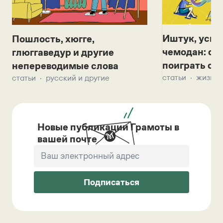
Иштук, уськ
Пошлость, хюгге,
чемодан: се
глюггаведур и другие
поиграть с д
непереводимые слова
статьи
жизнь 
статьи
русский и другие
Новые публикации Грамоты в
вашей почте
Подписаться