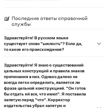
Управление в русском языке
Правила русской орфографии и пунктуации
Словари русского языка как государственного
Словарь русских имён
(1956)
Словарь методических терминов
Последние ответы справочной
Справочники
службы
Правила русской орфографии и пунктуации
Здравствуйте! В русском языке
Русский язык. Краткий теоретический курс
для школьников
существует слово "ыжлость"? Если да,
Письмовник
то какое его происхождение?
Справочник по пунктуации
Нет, не существует и не существовало. Это
Словарь-справочник трудностей
выдуманное слово.
Справочник по фразеологии
Здравствуйте! Я знаю о существований
Азбучные истины
Страница ответа
цельных конструкций и правила знаков
Словарь-справочник непростые слова
препинания в них. Однако далеко не
Все справочники портала
всегда легко определить, является ли
фраза цельной конструкцией. "Он готов
бы отдать ей все, что имел". Я поставила
Журнал
запятую перед "что". Корректор
издательства убрал запятую и
Новости и события