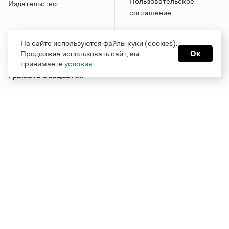
Пользовательское
Издательство
соглашение
На сайте используются файлы куки (cookies).
Продолжая использовать сайт, вы
Ок
принимаете
условия
Грамота в соцсетях
Функционирует при финансовой поддержке Министерства
цифрового развития, связи и массовых коммуникаций
Российской Федерации
Перейти на старую версию
Грамоты
© Грамота.ru, 2000 – 2026
Свидетельство о регистрации СМИ: ЭЛ № ФС 77 - 84700,
выдано 10.02.2023