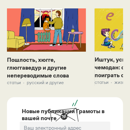
Иштук, уськ
Пошлость, хюгге,
чемодан: се
глюггаведур и другие
поиграть с д
непереводимые слова
статьи
жизнь 
статьи
русский и другие
Новые публикации Грамоты в
вашей почте