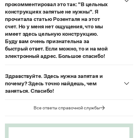
Статьи
прокомментировал это так: "В цельных
Монологи
конструкциях запятые не нужны". Я
Интервью
прочитала статью Розенталя на этот
Лекции и подкасты
счет. Но у меня нет ощущения, что мы
Рекомендуем
имеет здесь цельную конструкцию.
Буду вам очень признательна за
быстрый ответ. Если можно, то и на мой
Учебник Грамоты
электронный адрес. Большое спасибо!
Действительно, в данном случае не приходится
Правила русского языка: от азов до тонкостей
говорить о цельном по смыслу выражении
Интерактивные упражнения: от простого к сложному
Здравствуйте. Здесь нужна запятая и
Скороговорки
(термин из справочника по пунктуации
почему? Здесь точно найдешь, чем
Д. Э. Розенталя).
Он готов был отдать ей всё,
заняться. Спасибо!
что имел
— сложноподчиненное местоименно-
Запятая нужна, она отделяет части
соотносительное предложение с
Издательство
сложноподчиненного предложения (придаточная
Все ответы справочной службы
соотносительным словом
всё
.
часть представляет собой инфинитивное
Словари
Страница ответа
предложение).
Научпоп
Учебники и справочники
Страница ответа
Все книги