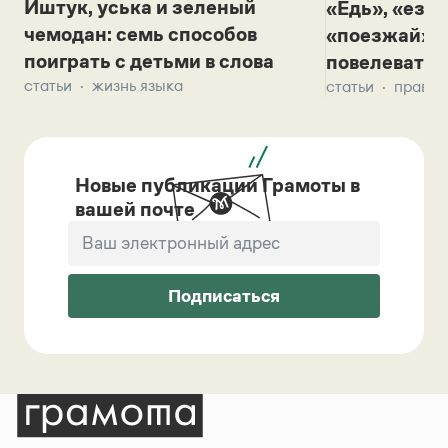
Иштук, уська и зеленый
«Едь», «езж
чемодан: семь способов
«поезжай»? 
поиграть с детьми в слова
повелевать 
статьи
жизнь языка
статьи
правил
Новые публикации Грамоты в
вашей почте
Подписаться