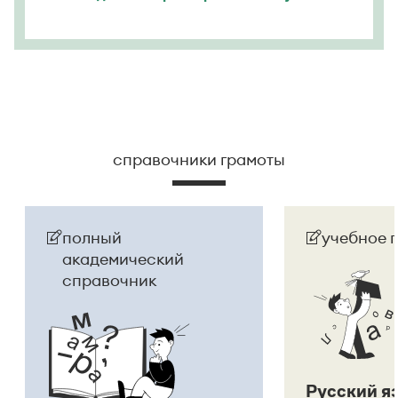
справочники грамоты
полный
учебное 
академический
справочник
Русский я