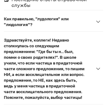
Управление в русском языке
Правила русской орфографии и пунктуации
Словари русского языка как государственного
службы
Словарь русских имён
(1956)
Словарь методических терминов
Как правильно, "лудология" или
Справочники
"людология"?
В научных текстах неологизм, используемый для
Правила русской орфографии и пунктуации
обозначения теории игры и связанных с нею
Русский язык. Краткий теоретический курс
Здравствуйте, коллеги! Недавно
понятий, представлен в двух вариантах:
лудология
для школьников
столкнулась со следующим
Письмовник
и
людология
(от лат. ludus — 'игра').
предложением: "Где бы ты н... был,
Справочник по пунктуации
О «правильном» варианте слова можно говорить,
Словарь-справочник трудностей
помни о своих родителях!". В школе
если оно кодифицировано в нормативных
Справочник по фразеологии
учили, что если частица в придаточной
словарях русского языка. Пока же такой
Азбучные истины
части сложного предложения, то пишем
словарной фиксацией мы не располагаем.
Словарь-справочник непростые слова
НИ, а если восклицательное или вопрос.
Все справочники портала
Страница ответа
предложение, то НЕ, как здесь быть,
ведь у меня частица в придаточной
части восклицательного предложения.
Журнал
Поясните, пожалуйста, выбор частицы!
Правильно:
Где бы ты ни был, помни о своих
Новости и события