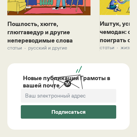
Иштук, уськ
Пошлость, хюгге,
чемодан: се
глюггаведур и другие
поиграть с д
непереводимые слова
статьи
жизнь 
статьи
русский и другие
Новые публикации Грамоты в
вашей почте
Подписаться