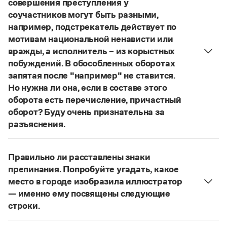
совершения преступления у
Управление в русском языке
Правила русской орфографии и пунктуации
Словари русского языка как государственного
соучастников могут быть разными,
Словарь русских имён
(1956)
например, подстрекатель действует по
Словарь методических терминов
мотивам национальной ненависти или
Справочники
вражды, а исполнитель – из корыстных
побуждений. В обособленных оборотах
Правила русской орфографии и пунктуации
запятая после "например" не ставится.
Русский язык. Краткий теоретический курс
Но нужна ли она, если в составе этого
для школьников
оборота есть перечисление, причастный
Письмовник
Справочник по пунктуации
оборот? Буду очень признательна за
Словарь-справочник трудностей
разъяснения.
Справочник по фразеологии
«Правил русской орфографии и пунктуации»
В § 94
Азбучные истины
под ред. В. В. Лопатина говорится, что вводные
Словарь-справочник непростые слова
Правильно ли расставлены знаки
Все справочники портала
слова и сочетания слов, стоящие на границе
препинания. Попробуйте угадать, какое
частей сложного предложения и относящиеся к
место в городе изобразила иллюстратор
следующему за ними предложению, не
— именно ему посвящены следующие
отделяются от него запятой:
Послышался резкий
Журнал
строки.
стук, должно быть сорвалась ставня
(Ч.). По
Нужно закрыть запятой придаточную часть:
Новости и события
этому правилу запятая после
например
не нужна: