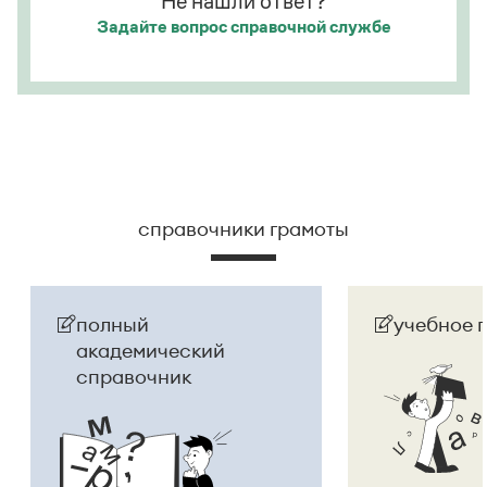
Не нашли ответ?
Задайте вопрос
справочной службе
справочники грамоты
полный
учебное 
академический
справочник