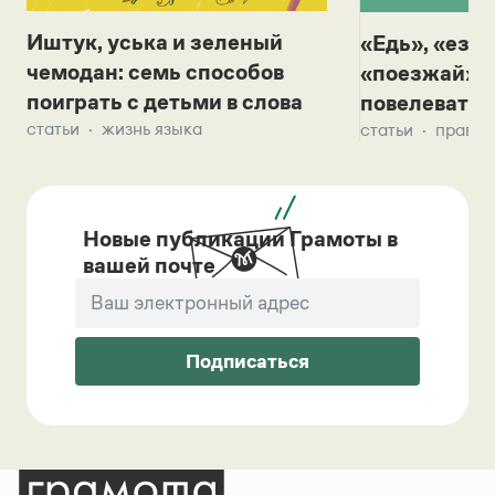
Иштук, уська и зеленый
«Едь», «езж
чемодан: семь способов
«поезжай»? 
поиграть с детьми в слова
повелевать 
статьи
жизнь языка
статьи
правил
Новые публикации Грамоты в
вашей почте
Подписаться