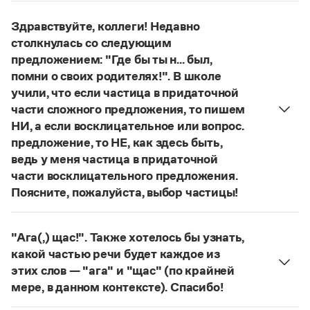
Управление в русском языке
Правила русской орфографии и пунктуации
Словари русского языка как государственного
Словарь русских имён
(1956)
Здравствуйте, коллеги! Недавно
Словарь методических терминов
столкнулась со следующим
предложением: "Где бы ты н... был,
Справочники
помни о своих родителях!". В школе
учили, что если частица в придаточной
Правила русской орфографии и пунктуации
части сложного предложения, то пишем
Русский язык. Краткий теоретический курс
для школьников
НИ, а если восклицательное или вопрос.
Письмовник
предложение, то НЕ, как здесь быть,
Справочник по пунктуации
ведь у меня частица в придаточной
Словарь-справочник трудностей
части восклицательного предложения.
Справочник по фразеологии
Поясните, пожалуйста, выбор частицы!
Азбучные истины
Словарь-справочник непростые слова
Правильно:
Где бы ты ни был, помни о своих
Все справочники портала
родителях!
Частица
не
пишется в независимых
"Ага(,) щас!". Также хотелось бы узнать,
восклицательных предложениях:
Где ты только
какой частью речи будет каждое из
не был!
этих слов — "ага" и "щас" (по крайней
Журнал
Страница ответа
мере, в данном контексте). Спасибо!
частица
Новости и события
Ага
—
, которая в данном случае