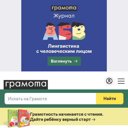
Найти
Искать на Грамоте
Везде
Справочная служба