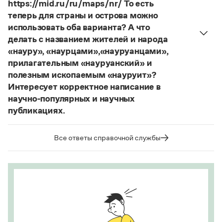
https://mid.ru/ru/maps/nr/ То есть
Страница ответа
теперь для страны и острова можно
использовать оба варианта? А что
делать с названием жителей и народа
«науру», «наурцами»,«науруанцами»,
прилагательным «науруанский» и
полезным ископаемым «науруит»?
Интересует корректное написание в
научно-популярных и научных
публикациях.
Изменение касается только официального
названия государства. Все остальные слова,
Все ответы справочной службы
образованные от топонима
Науру
, никуда из
русского языка не делись и по-прежнему могут
быть использованы в любых текстах. Здесь
можно осторожно вспомнить (хотя мы и вступаем
на скользкую дорожку, уводящую в бездну
острейших дискуссий), что в русском языке
осталось прилагательное
белорусский
, хотя