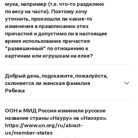
Статьи
мука, например (т.е. что-то разделено
Монологи
по весу на части). Поэтому хочу
Интервью
уточнить, произошли ли какие-то
Лекции и подкасты
изменения в правописании этих
Рекомендуем
причастий и допустимо ли в настоящее
время использование причастия
"развешенный" по отношению к
Учебник Грамоты
картинам или игрушкам на елке?
ответ
Наш
2014 года по-прежнему актуален.
Правила русского языка: от азов до тонкостей
Авторы пособий, о которых Вы говорите, почему-
Интерактивные упражнения: от простого к сложному
Добрый день, подскажите, пожалуйста,
Скороговорки
то игнорируют рекомендации нормативных
склоняется ли женская фамилия
словарей русского языка, в которых указан глагол
Ребежа
развесить
(от него образована форма
Фамилия
Ребежа
склоняется (и мужская, и
развешенный
) со значением «повесить в разных
Издательство
женская).
местах (несколько, много предметов)». Ср.:
Я
ООН и МИД России изменили русское
Словари
Страница ответа
знаю, что на стенах своей квартиры вы развесили
название страны «Науру» на «Наоэро».
Научпоп
разные географические карты.
И. С. Тургенев,
https://www.un.org/ru/about-
Учебники и справочники
Бретер. И эти карты, безусловно, развешены.
us/member-states
Все книги