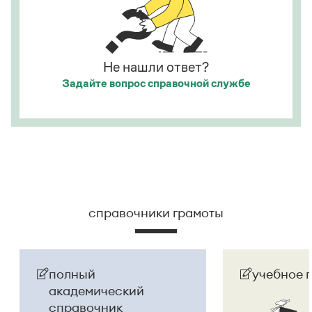
официальное название государства изменилось
на
Республика Беларусь
. И
молдаване
остались в
русском языке
молдаванами
, когда государство
официально стало
Молдовой
.
Не нашли ответ?
Задайте вопрос
справочной службе
Страница ответа
справочники грамоты
полный
учебное 
академический
справочник