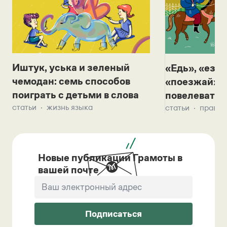
Иштук, уська и зеленый
«Едь», «езж
чемодан: семь способов
«поезжай»? 
поиграть с детьми в слова
повелевать 
статьи
жизнь языка
статьи
правил
Новые публикации Грамоты в
вашей почте
Подписаться