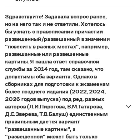
Управление в русском языке
Правила русской орфографии и пунктуации
Словари русского языка как государственного
Словарь русских имён
(1956)
Здравствуйте! Задавала вопрос ранее,
Словарь методических терминов
но на него так и не ответили. Хотелось
Справочники
бы узнать о правописании причастий
развешенный/развешанный в значении
Правила русской орфографии и пунктуации
"повесить в разных местах", например,
Русский язык. Краткий теоретический курс
развешанные или развешенные
для школьников
картины. Я нашла ответ справочной
Письмовник
Справочник по пунктуации
службы за 2014 год, там сказано, что
Словарь-справочник трудностей
допустимы оба варианта. Однако в
Справочник по фразеологии
сборниках для подготовки к экзаменам
Азбучные истины
более позднего издания (2022, 2024,
Словарь-справочник непростые слова
2026 годов выпуска) под ред. разных
Все справочники портала
авторов (Л.И.Пирогова, В.М.Татарова,
Д.Е.Зверева, Т.В.Балуш) единственным
правильным дается вариант
Журнал
"развешанные картины", а
"развешенной" может быть только
Новости и события