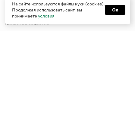
На сайте используются файлы куки (cookies).
Продолжая использовать сайт, вы
Ок
принимаете
условия
Грамота в соцсетях
Функционирует при финансовой поддержке Министерства
цифрового развития, связи и массовых коммуникаций
Российской Федерации
Перейти на старую версию
Грамоты
© Грамота.ru, 2000 – 2026
Свидетельство о регистрации СМИ: ЭЛ № ФС 77 - 84700,
выдано 10.02.2023
Дизайн — Мария Екимова /
Мотка