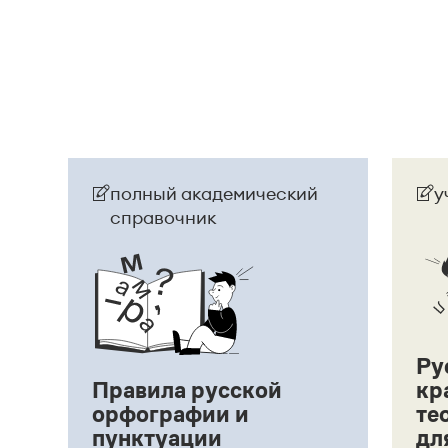
Страница ответа
полный академический
у
справочник
Ру
Правила русской
кр
орфографии и
те
пунктуации
дл
ий,