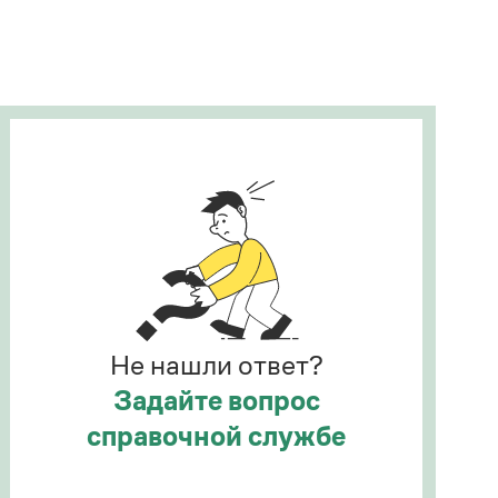
Рекомендуем
Учебник Грамоты
Правила русского языка: от азов до тонкостей
Интерактивные упражнения: от простого к
сложному
Скороговорки
Издательство
Словари
Научпоп
Не нашли ответ?
Учебники и справочники
Все книги
Задайте вопрос
справочной службе