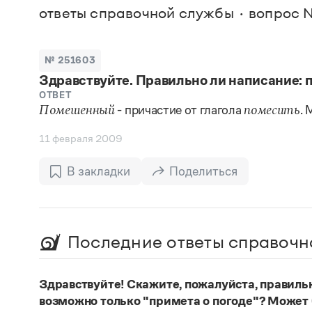
В. М
ответы справочной службы
вопрос 
Большой универсальный словарь русского языка
Спр
Сл
Русский орфографический словарь
Реда
Русское словесное ударение
Современный словарь иностранных слов
Вс
№ 251603
Все
Словарь антонимов
Здравствуйте. Правильно ли написание:
Словарь методических терминов
Словарь русских имён
ОТВЕТ
- причастие от глагола
. 
Словарь синонимов
Помешенный
помесить
Словарь собственных имён
Словарь трудностей русского языка
11 февраля 2009
Управление в русском языке
Словари русского языка как государственного
В закладки
Поделиться
Последние ответы справочн
Здравствуйте! Скажите, пожалуйста, правиль
возможно только "примета о погоде"? Может 