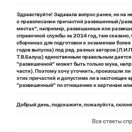
Сочетание
погодные приметы
отвечает нормам
сочетания
приметы
(
хорошей, плохой
)
погоды
;
Здравствуйте! Задавала вопрос ранее, но на не
к погоде
.
о правописании причастий развешенный/разв
местах", например, развешанные или развеше
Страница ответа
справочной службы за 2014 год, там сказано,
сборниках для подготовки к экзаменам более
годов выпуска) под ред. разных авторов (Л.И.П
Т.В.Балуш) единственным правильным дается
"развешенной" может быть только мука, наприм
части). Поэтому хочу уточнить, произошли ли
этих причастий и допустимо ли в настоящее 
"развешенный" по отношению к картинам или
ответ
Наш
2014 года по-прежнему актуален. Ав
игнорируют рекомендации нормативных словаре
Добрый день, подскажите, пожалуйста, скло
развесить
(от него образована форма
развешен
Фамилия
Ребежа
склоняется (и мужская, и жен
(несколько, много предметов)». Ср.:
Я знаю, чт
Все ответы сп
географические карты
(И. С. Тургенев. Бретер)
Страница ответа