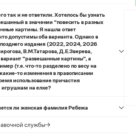
 литературного языка. Употребляются также
приметы о погоде
;
приметы, относящиеся
го так и не ответили. Хотелось бы узнать
ешанный в значении "повесить в разных
нные картины. Я нашла ответ
 что допустимы оба варианта. Однако в
 позднего издания (2022, 2024, 2026
ирогова, В.М.Татарова, Д.Е.Зверева,
 вариант "развешанные картины", а
ер (т.е. что-то разделено по весу на
 какие-то изменения в правописании
время использование причастия
 игрушкам на елке?
торы пособий, о которых Вы говорите, почему-то
й русского языка, в которых указан глагол
няется ли женская фамилия Ребежа
ный
) со значением «повесить в разных местах
ская).
о на стенах своей квартиры вы развесили разные
равочной службы
. И эти карты, безусловно, развешены.