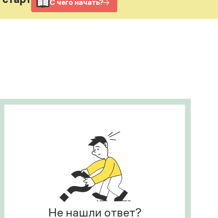
Рекомендуем
Учебник Грамоты
Правила русского языка: от азов до тонкостей
Интерактивные упражнения: от простого к
сложному
Скороговорки
Издательство
Словари
Научпоп
Учебники и справочники
Все книги
Не нашли ответ?