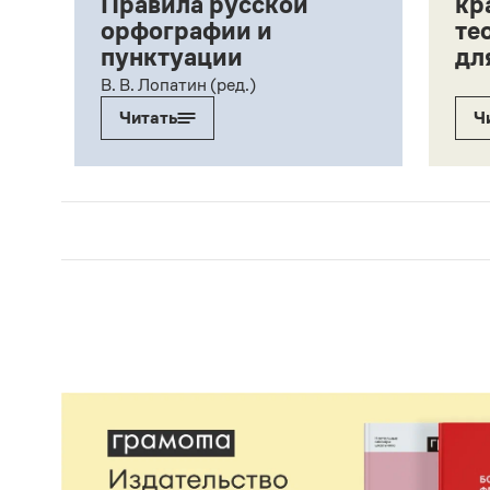
Правила русской
кр
орфографии и
те
пунктуации
дл
ий,
В. В. Лопатин (ред.)
Читать
Ч