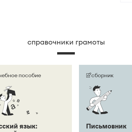
дшего
.
справочники грамоты
чебное пособие
сборник
сский язык:
Письмовник