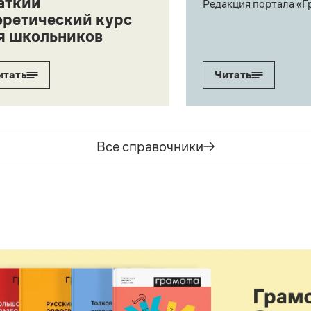
аткий
Редакция портала «Г
оретический курс
я школьников
итать
Читать
Все справочники