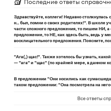
Последние ответы справочн
Здравствуйте, коллеги! Недавно столкнулась
н... был, помни о своих родителях!". В школе 
части сложного предложения, то пишем НИ, а 
предложение, то НЕ, как здесь быть, ведь у м
восклицательного предложения. Поясните, по
Правильно:
Где бы ты ни был, помни о своих р
восклицательных предложениях:
Где ты тольк
"Ага(,) щас!". Также хотелось бы узнать, како
Страница ответа
— "ага" и "щас" (по крайней мере, в данном к
частица
Ага
—
, которая в данном случае испо
говорящего поверить в достоверность какого-
В предложении "Они носились как сумасшедшие
фразеологизм (коммуникема, нечленимое пред
таком предложении: "Она посмотрела на него
отрицания, несогласия, отказа сделать что-ли
Действительно, в предложении
Они носились 
и т. п. (см.: Меликян В. Ю. Синтаксический фра
сравнительного оборота на первом плане знач
Все ответы сп
разные единицы, между которыми ставится зн
посмотрела на него, как на сумасшедшего
запят
Страница ответа
значение уподобления и к тому же может быть