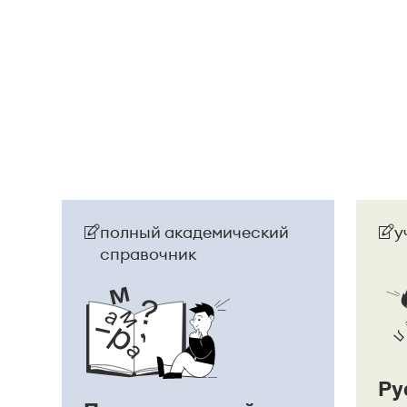
посмотрела на него, как
[
смотрят
]
на сумасше
Страница ответа
полный академический
у
справочник
Ру