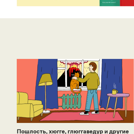
Пошлость, хюгге, глюггаведур и другие