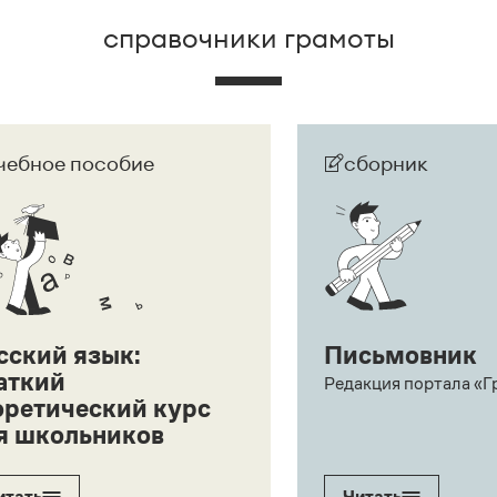
справочники грамоты
чебное пособие
сборник
сский язык:
Письмовник
аткий
Редакция портала «Г
оретический курс
я школьников
итать
Читать