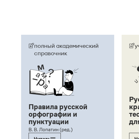
полный академический
у
справочник
Ру
Правила русской
кр
орфографии и
те
пунктуации
дл
ий,
В. В. Лопатин (ред.)
Читать
Ч