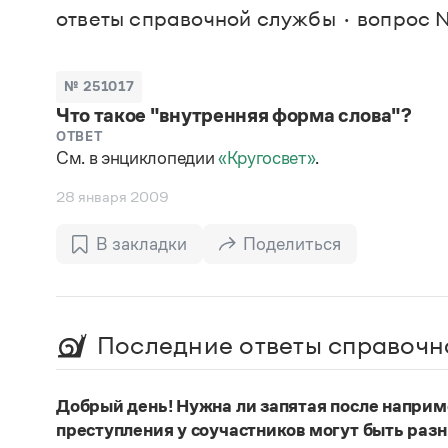
В. М
ответы справочной службы
вопрос №
Большой универсальный словарь русского языка
Спр
Сл
Русский орфографический словарь
Реда
Русское словесное ударение
Современный словарь иностранных слов
Вс
№ 251017
Все
Словарь антонимов
Что такое "внутренняя форма слова"?
Словарь методических терминов
Словарь русских имён
ОТВЕТ
См. в энциклопедии
«Кругосвет»
.
Словарь синонимов
Словарь собственных имён
28 января 2009
Словарь трудностей русского языка
Управление в русском языке
Словари русского языка как государственного
В закладки
Поделиться
Последние ответы справочн
Добрый день! Нужна ли запятая после наприм
преступления у соучастников могут быть раз