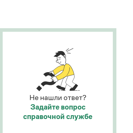
Рекомендуем
Учебник Грамоты
Правила русского языка: от азов до тонкостей
Интерактивные упражнения: от простого к
сложному
Скороговорки
Издательство
Словари
Научпоп
Не нашли ответ?
Учебники и справочники
Все книги
Задайте вопрос
справочной службе