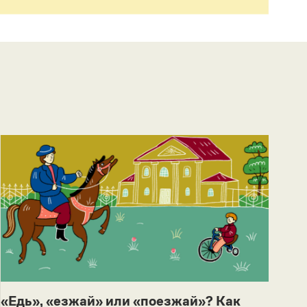
«Едь», «езжай» или «поезжай»? Как