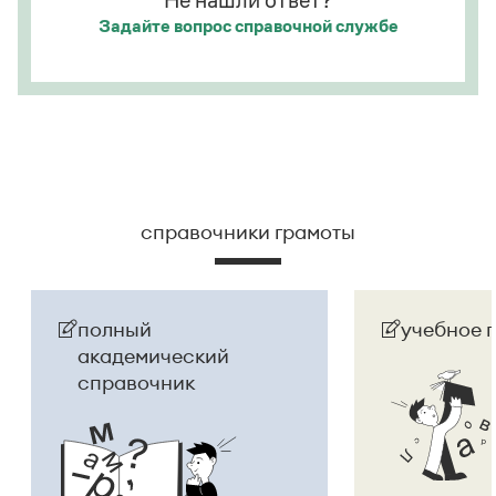
Не нашли ответ?
Задайте вопрос
справочной службе
Страница ответа
справочники грамоты
полный
учебное 
академический
справочник