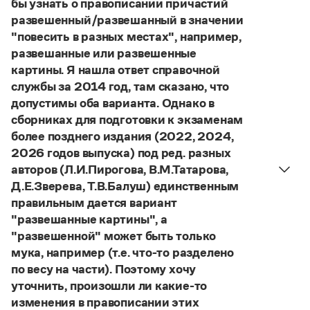
бы узнать о правописании причастий
Управление в русском языке
Правила русской орфографии и пунктуации
Словари русского языка как государственного
развешенный/развешанный в значении
Словарь русских имён
(1956)
"повесить в разных местах", например,
Словарь методических терминов
развешанные или развешенные
Справочники
картины. Я нашла ответ справочной
службы за 2014 год, там сказано, что
Правила русской орфографии и пунктуации
допустимы оба варианта. Однако в
Русский язык. Краткий теоретический курс
сборниках для подготовки к экзаменам
для школьников
более позднего издания (2022, 2024,
Письмовник
Справочник по пунктуации
2026 годов выпуска) под ред. разных
Словарь-справочник трудностей
авторов (Л.И.Пирогова, В.М.Татарова,
Справочник по фразеологии
Д.Е.Зверева, Т.В.Балуш) единственным
Азбучные истины
правильным дается вариант
Словарь-справочник непростые слова
"развешанные картины", а
Все справочники портала
"развешенной" может быть только
мука, например (т.е. что-то разделено
по весу на части). Поэтому хочу
Журнал
уточнить, произошли ли какие-то
изменения в правописании этих
Новости и события