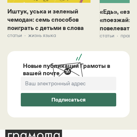
Иштук, уська и зеленый
«Едь», «езж
чемодан: семь способов
«поезжай»? 
поиграть с детьми в слова
повелевать 
статьи
жизнь языка
статьи
правил
Новые публикации Грамоты в
вашей почте
Подписаться