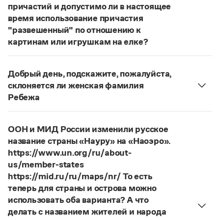
Статьи
причастий и допустимо ли в настоящее
Монологи
время использование причастия
Интервью
"развешенный" по отношению к
Лекции и подкасты
картинам или игрушкам на елке?
Рекомендуем
ответ
Наш
2014 года по-прежнему актуален.
Авторы пособий, о которых Вы говорите, почему-
Добрый день, подскажите, пожалуйста,
то игнорируют рекомендации нормативных
Учебник Грамоты
склоняется ли женская фамилия
словарей русского языка, в которых указан глагол
Ребежа
развесить
(от него образована форма
Правила русского языка: от азов до тонкостей
Фамилия
Ребежа
склоняется (и мужская, и
развешенный
) со значением «повесить в разных
Интерактивные упражнения: от простого к сложному
женская).
Скороговорки
местах (несколько, много предметов)». Ср.:
Я
ООН и МИД России изменили русское
Страница ответа
знаю, что на стенах своей квартиры вы развесили
название страны «Науру» на «Наоэро».
разные географические карты.
И. С. Тургенев,
https://www.un.org/ru/about-
Издательство
Бретер. И эти карты, безусловно, развешены.
us/member-states
https://mid.ru/ru/maps/nr/ То есть
Страница ответа
Словари
теперь для страны и острова можно
Научпоп
использовать оба варианта? А что
Учебники и справочники
делать с названием жителей и народа
Все книги