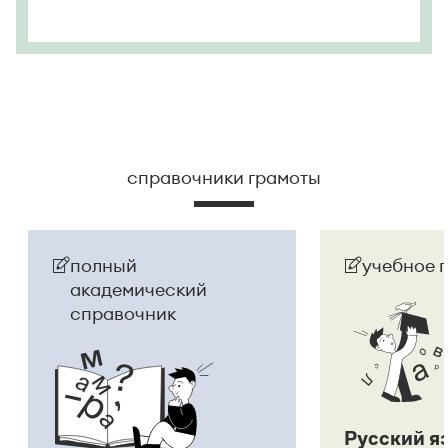
справочники грамоты
полный
учебное 
академический
справочник
Русский я