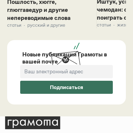
Иштук, уськ
Пошлость, хюгге,
чемодан: се
глюггаведур и другие
поиграть с д
непереводимые слова
статьи
жизнь 
статьи
русский и другие
Новые публикации Грамоты в
вашей почте
Подписаться