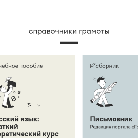
е рекомендуется поставить, чтобы показать, что
орыстных побуждений
, а одной из его номинаций:
.
Среди популярных
«Инновация сезона» и «Признание аудитории»
.
справочники грамоты
чебное пособие
сборник
сский язык:
Письмовник
аткий
Редакция портала «Г
оретический курс