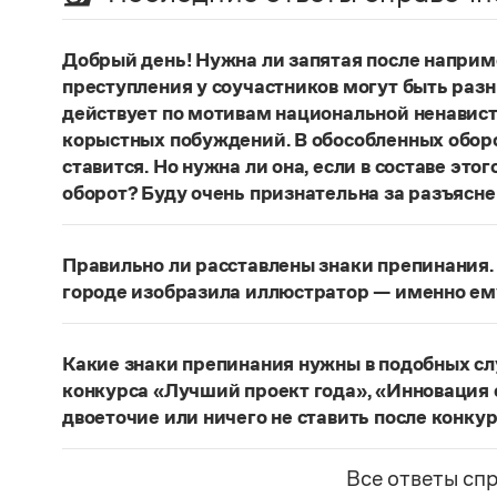
Добрый день! Нужна ли запятая после наприм
преступления у соучастников могут быть раз
действует по мотивам национальной ненавист
корыстных побуждений. В обособленных оборо
ставится. Но нужна ли она, если в составе эт
оборот? Буду очень признательна за разъясне
«Правил русской орфографии и пунктуаци
В § 94
слова и сочетания слов, стоящие на границе 
Правильно ли расставлены знаки препинания. 
следующему за ними предложению, не отделяю
городе изобразила иллюстратор — именно ем
должно быть сорвалась ставня
(Ч.). По этому 
Нужно закрыть запятой придаточную часть:
По
Мотивы совершения преступления у соучастн
изобразила иллюстратор, — именно ему посвя
подстрекатель действует по мотивам национа
Какие знаки препинания нужны в подобных с
из корыстных побуждений
. Заметим, однако, 
Страница ответа
конкурса «Лучший проект года», «Инновация 
запятая, а другие знаки:
Мотивы совершения пр
двоеточие или ничего не ставить после конку
например, подстрекатель действует по мотив
Это так называемое эллиптическое предложен
а исполнитель — из корыстных побуждений
;
М
отсутствующим сказуемым). В них при наличии 
Все ответы сп
могут быть разными. Например, подстрекате