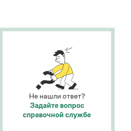
Рекомендуем
Учебник Грамоты
Правила русского языка: от азов до тонкостей
Интерактивные упражнения: от простого к
сложному
Скороговорки
Издательство
Словари
Научпоп
Не нашли ответ?
Учебники и справочники
Все книги
Задайте вопрос
справочной службе