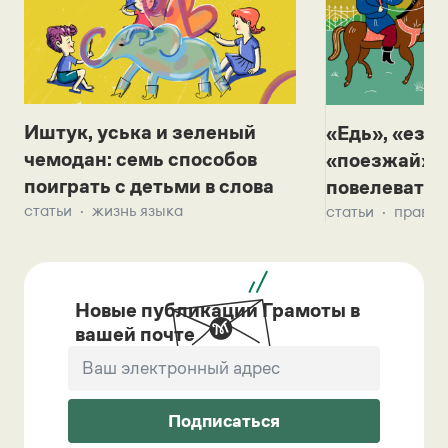
Иштук, уська и зеленый
«Едь», «езж
чемодан: семь способов
«поезжай»? 
поиграть с детьми в слова
повелевать 
статьи
жизнь языка
статьи
правил
Новые публикации Грамоты в
вашей почте
Подписаться