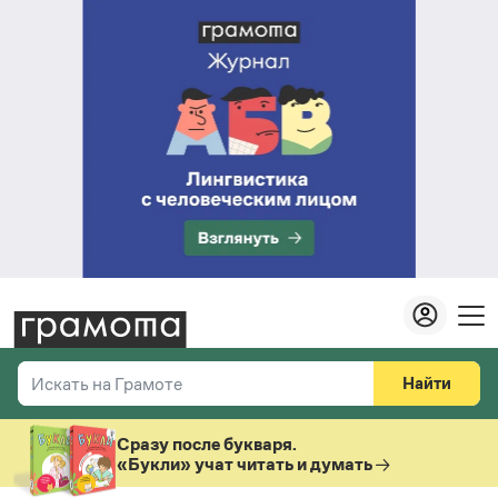
Найти
Искать на Грамоте
Везде
Справочная служба