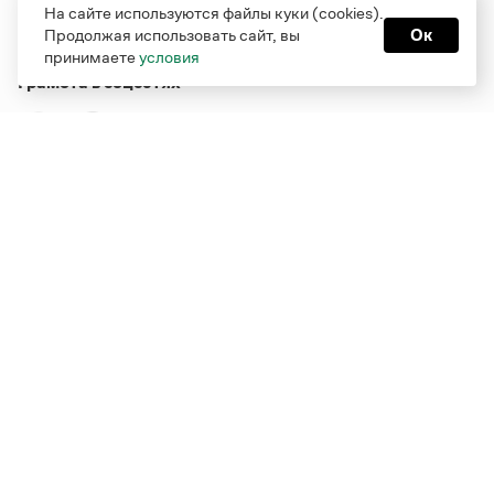
На сайте используются файлы куки (cookies).
Продолжая использовать сайт, вы
Ок
принимаете
условия
Грамота в соцсетях
Функционирует при финансовой поддержке Министерства
цифрового развития, связи и массовых коммуникаций
Российской Федерации
Перейти на старую версию
Грамоты
© Грамота.ru, 2000 – 2026
Свидетельство о регистрации СМИ: ЭЛ № ФС 77 - 84700,
выдано 10.02.2023
Дизайн — Мария Екимова /
Мотка