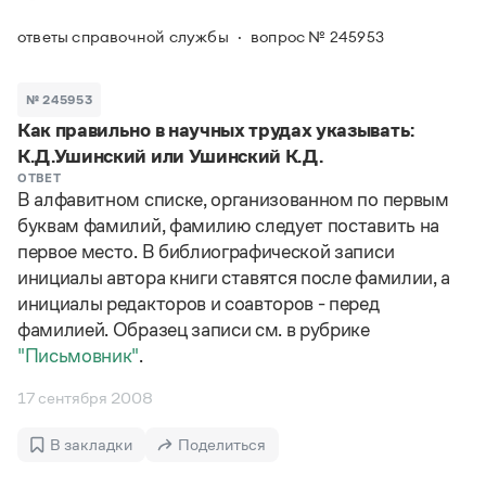
Задать вопрос справочной службе
Можно использовать знаки подстановки
Поиск по всем разделам
Горячие вопросы
ответы справочной службы
вопрос № 245953
Все вопросы
?
— для любого символа, включая пробелы и дефисы (
к?
мпания
,
тер?а?а
,
общественно?полезный
)
Словари
*
№ 245953
— для любого количества символов, кроме пробела
видео-*
,
ране*ый
(
)
Как правильно в научных трудах указывать:
Словари
Русский орфографический словарь
Ответы справочной службы
К.Д.Ушинский или Ушинский К.Д.
Большой орфоэпический словарь русского языка
Большой орфоэпический словарь русского языка
ОТВЕТ
В алфавитном списке, организованном по первым
Большой толковый словарь русских глаголов
Словарь трудностей русского языка
Справочники
Большой толковый словарь русских существительных
буквам фамилий, фамилию следует поставить на
Русское словесное ударение
Большой толковый словарь русского языка
первое место. В библиографической записи
Словарь собственных имён
Правила русской орфографии и пунктуации
Учебник
Большой универсальный словарь русского языка
инициалы автора книги ставятся после фамилии, а
Большой универсальный словарь русского языка
Русский язык: краткий теоретический курс для
Русский орфографический словарь
инициалы редакторов и соавторов - перед
Большой толковый словарь русского языка
школьников
Журнал
Русское словесное ударение
фамилией. Образец записи см. в рубрике
Современный словарь иностранных слов
Современный словарь иностранных слов
Письмовник
Словарь антонимов
"Письмовник"
.
Большой толковый словарь русских
Справочник по пунктуации
Словарь методических терминов
существительных
Словарь-справочник трудностей русского языка
Словарь русских имён
17 сентября 2008
Большой толковый словарь русских глаголов
Справочник по фразеологии
Словарь синонимов
Словарь синонимов
Словарь-справочник «Непростые слова»
Словарь собственных имён
В закладки
Поделиться
Словарь трудностей русского языка
Словарь антонимов
Азбучные истины
Управление в русском языке