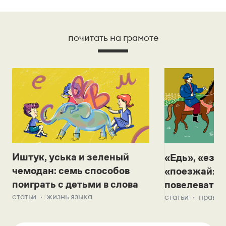
почитать на грамоте
Иштук, уська и зеленый
«Едь», «езж
чемодан: семь способов
«поезжай»? 
поиграть с детьми в слова
повелевать 
статьи
жизнь языка
статьи
правил