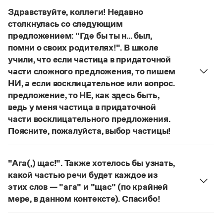
Управление в русском языке
Правила русской орфографии и пунктуации
обозначения теории игры и связанных с нею
Словари русского языка как государственного
Здравствуйте, коллеги! Недавно
Словарь русских имён
(1956)
понятий, представлен в двух вариантах:
лудология
столкнулась со следующим
Словарь методических терминов
и
людология
(от лат. ludus — 'игра').
предложением: "Где бы ты н... был,
О «правильном» варианте слова можно говорить,
Справочники
помни о своих родителях!". В школе
если оно кодифицировано в нормативных
учили, что если частица в придаточной
словарях русского языка. Пока же такой
Правила русской орфографии и пунктуации
части сложного предложения, то пишем
словарной фиксацией мы не располагаем.
Русский язык. Краткий теоретический курс
НИ, а если восклицательное или вопрос.
для школьников
Страница ответа
предложение, то НЕ, как здесь быть,
Письмовник
ведь у меня частица в придаточной
Справочник по пунктуации
Словарь-справочник трудностей
части восклицательного предложения.
Справочник по фразеологии
Поясните, пожалуйста, выбор частицы!
Азбучные истины
Правильно:
Где бы ты ни был, помни о своих
Словарь-справочник непростые слова
родителях!
Частица
не
пишется в независимых
Все справочники портала
"Ага(,) щас!". Также хотелось бы узнать,
восклицательных предложениях:
Где ты только
какой частью речи будет каждое из
не был!
этих слов — "ага" и "щас" (по крайней
Страница ответа
Журнал
мере, в данном контексте). Спасибо!
частица
Ага
—
, которая в данном случае
Новости и события