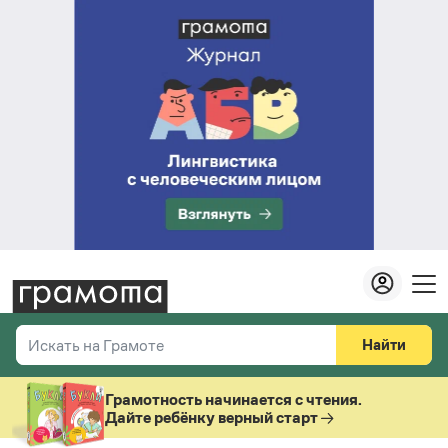
Найти
Искать на Грамоте
Везде
Справочная служба