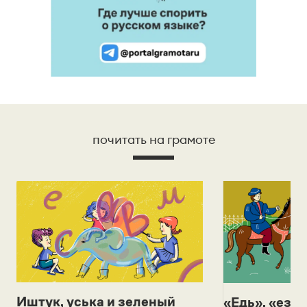
почитать на грамоте
Иштук, уська и зеленый
«Едь», «езж