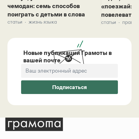
чемодан: семь способов
«поезжай»? 
поиграть с детьми в слова
повелевать 
статьи
жизнь языка
статьи
правил
Новые публикации Грамоты в
вашей почте
Подписаться