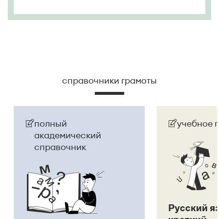
справочники грамоты
полный
учебное 
академический
справочник
Русский я