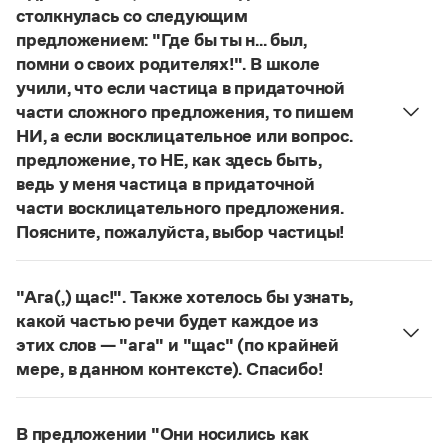
Управление в русском языке
Правила русской орфографии и пунктуации
столкнулась со следующим
Словари русского языка как государственного
Словарь русских имён
(1956)
предложением: "Где бы ты н... был,
Словарь методических терминов
помни о своих родителях!". В школе
учили, что если частица в придаточной
Справочники
части сложного предложения, то пишем
НИ, а если восклицательное или вопрос.
Правила русской орфографии и пунктуации
Русский язык. Краткий теоретический курс
предложение, то НЕ, как здесь быть,
для школьников
ведь у меня частица в придаточной
Письмовник
части восклицательного предложения.
Справочник по пунктуации
Поясните, пожалуйста, выбор частицы!
Словарь-справочник трудностей
Правильно:
Где бы ты ни был, помни о своих
Справочник по фразеологии
Азбучные истины
родителях!
Частица
не
пишется в независимых
"Ага(,) щас!". Также хотелось бы узнать,
Словарь-справочник непростые слова
восклицательных предложениях:
Где ты только
Все справочники портала
какой частью речи будет каждое из
не был!
этих слов — "ага" и "щас" (по крайней
Страница ответа
мере, в данном контексте). Спасибо!
частица
Ага
—
, которая в данном случае
Журнал
используется для эмоционального усиления
В предложении "Они носились как
Новости и события
отказа говорящего поверить в достоверность