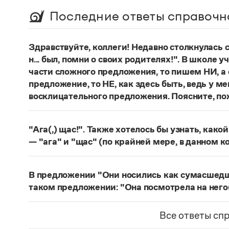
Последние ответы справочн
Здравствуйте, коллеги! Недавно столкнулась
н... был, помни о своих родителях!". В школе 
части сложного предложения, то пишем НИ, а 
предложение, то НЕ, как здесь быть, ведь у м
восклицательного предложения. Поясните, по
Правильно:
Где бы ты ни был, помни о своих р
восклицательных предложениях:
Где ты тольк
"Ага(,) щас!". Также хотелось бы узнать, како
Страница ответа
— "ага" и "щас" (по крайней мере, в данном к
частица
Ага
—
, которая в данном случае испо
говорящего поверить в достоверность какого-
В предложении "Они носились как сумасшедшие
фразеологизм (коммуникема, нечленимое пред
таком предложении: "Она посмотрела на него
отрицания, несогласия, отказа сделать что-ли
Действительно, в предложении
Они носились 
и т. п. (см.: Меликян В. Ю. Синтаксический фра
сравнительного оборота на первом плане знач
Все ответы сп
разные единицы, между которыми ставится зн
посмотрела на него, как на сумасшедшего
запят