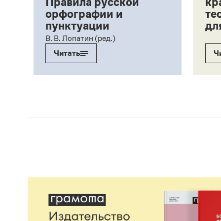
Правила русской
кр
орфографии и
те
пунктуации
дл
ий,
В. В. Лопатин (ред.)
Читать
Ч