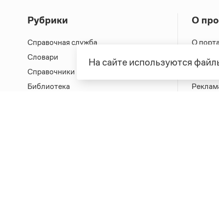
Рубрики
О про
Справочная служба
О порт
Словари
Команд
На сайте используются файлы
Справочники
Обратн
Библиотека
Реклам
Журнал
Полити
Учебник
Пользо
Издательство
© Грамота.ru, 2000 – 2026
Свидетельство о регистрации СМИ: ЭЛ № ФС 77 - 8470