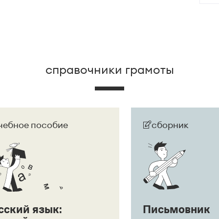
 развернут в придаточное предложение:
Она
дшего.
справочники грамоты
чебное пособие
сборник
сский язык:
Письмовник