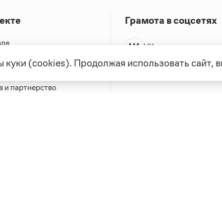
екте
Грамота в соцсетях
але
VK
а
 куки (cookies). Продолжая использовать сайт,
Telegram
ая связь
а и партнерство
ка конфиденциальности
вательское соглашение
0, выдано 10.02.2023
Дизайн — Мария Екимова /
Мотка