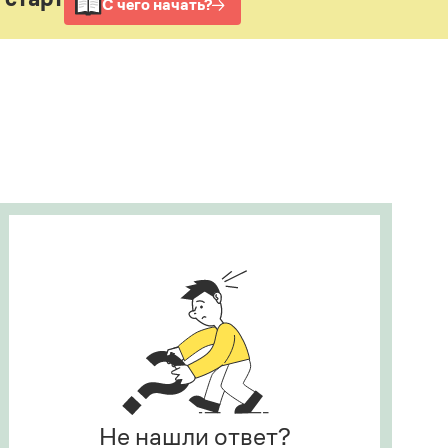
Рекомендуем
Учебник Грамоты
Правила русского языка: от азов до тонкостей
Интерактивные упражнения: от простого к
сложному
Скороговорки
Издательство
Словари
Научпоп
Учебники и справочники
Все книги
Не нашли ответ?