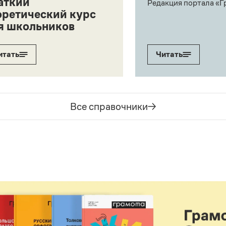
аткий
Редакция портала «Г
оретический курс
я школьников
итать
Читать
Все справочники