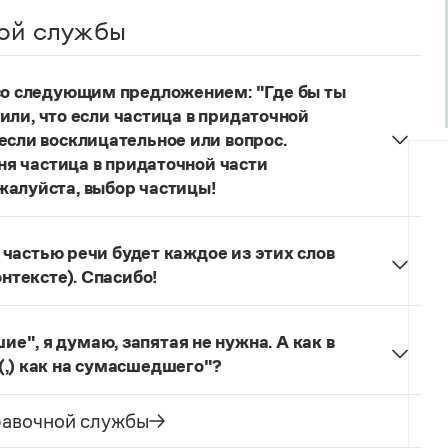
ой службы
 со следующим предложением: "Где бы ты
учили, что если частица в придаточной
если восклицательное или вопрос.
еня частица в придаточной части
жалуйста, выбор частицы!
одителях!
Частица
не
пишется в независимых
о не был!
й частью речи будет каждое из этих слов
онтексте). Спасибо!
льзуется для эмоционального усиления отказа
л. сообщения.
Щас!
— синтаксический
", я думаю, запятая не нужна. А как в
ложение) со значением категорического
(,) как на сумасшедшего"?
бо, иногда в сочетании с презрением, возмущением
как сумасшедшие
запятая не ставится, так как у
зеологический словарь. М., 2013. С. 273). Это
ение образа действия. В предложении
Она
равочной службы
ак препинания:
Ага, щас!
;
Ага! Щас!
ая ставится, так как сравнительный оборот имеет