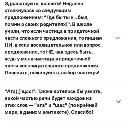
Управление в русском языке
Правила русской орфографии и пунктуации
Здравствуйте, коллеги! Недавно
Словари русского языка как государственного
Словарь русских имён
(1956)
столкнулась со следующим
Словарь методических терминов
предложением: "Где бы ты н... был,
помни о своих родителях!". В школе
Справочники
учили, что если частица в придаточной
части сложного предложения, то пишем
Правила русской орфографии и пунктуации
НИ, а если восклицательное или вопрос.
Русский язык. Краткий теоретический курс
для школьников
предложение, то НЕ, как здесь быть,
Письмовник
ведь у меня частица в придаточной
Справочник по пунктуации
части восклицательного предложения.
Словарь-справочник трудностей
Поясните, пожалуйста, выбор частицы!
Справочник по фразеологии
Правильно:
Где бы ты ни был, помни о своих
Азбучные истины
Словарь-справочник непростые слова
родителях!
Частица
не
пишется в независимых
"Ага(,) щас!". Также хотелось бы узнать,
Все справочники портала
восклицательных предложениях:
Где ты только
какой частью речи будет каждое из
не был!
этих слов — "ага" и "щас" (по крайней
Страница ответа
мере, в данном контексте). Спасибо!
Журнал
частица
Ага
—
, которая в данном случае
Новости и события
используется для эмоционального усиления