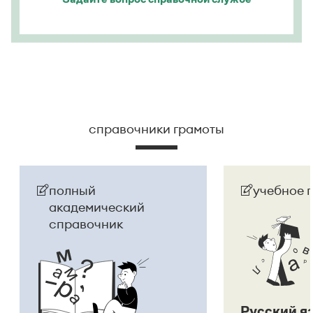
справочники грамоты
полный
учебное 
академический
справочник
Русский я