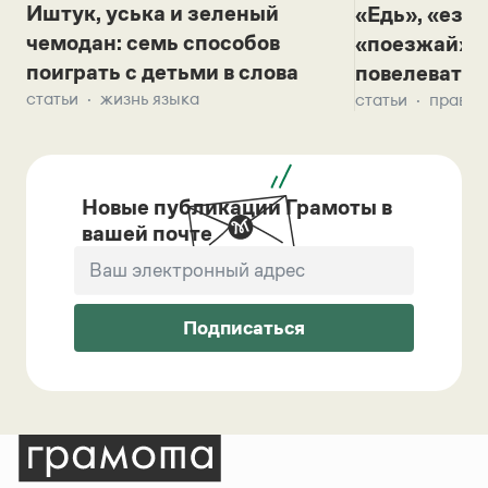
Иштук, уська и зеленый
«Едь», «езж
чемодан: семь способов
«поезжай»? 
поиграть с детьми в слова
повелевать 
статьи
жизнь языка
статьи
правил
Новые публикации Грамоты в
вашей почте
Подписаться