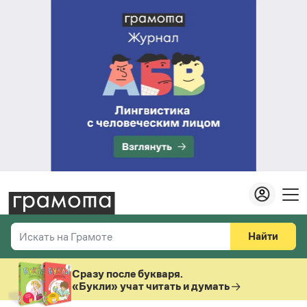
Найти
Искать на Грамоте
Везде
Справочная служба