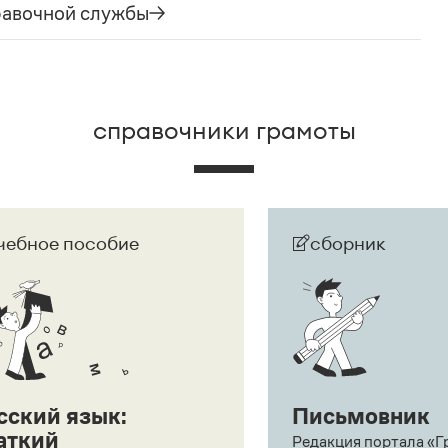
равочной службы
. И эти карты, безусловно, развешены.
справочники грамоты
чебное пособие
сборник
сский язык:
Письмовник
аткий
Редакция портала «Г