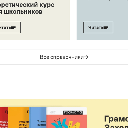
оретический курс
я школьников
итать
Читать
Все справочники