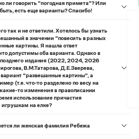
но ли говорить "погодная примета"? Или
быть, есть еще варианты? Спасибо!
 литературного языка. Употребляются также
приметы о погоде
;
приметы, относящиеся
го так и не ответили. Хотелось бы узнать
ешанный в значении "повесить в разных
нные картины. Я нашла ответ
 что допустимы оба варианта. Однако в
 позднего издания (2022, 2024, 2026
ирогова, В.М.Татарова, Д.Е.Зверева,
 вариант "развешанные картины", а
ер (т.е. что-то разделено по весу на
 какие-то изменения в правописании
время использование причастия
 игрушкам на елке?
торы пособий, о которых Вы говорите, почему-то
й русского языка, в которых указан глагол
няется ли женская фамилия Ребежа
ный
) со значением «повесить в разных местах
ская).
о на стенах своей квартиры вы развесили разные