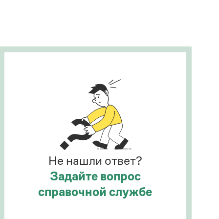
Рекомендуем
Учебник Грамоты
Правила русского языка: от азов до тонкостей
Интерактивные упражнения: от простого к
сложному
Скороговорки
Издательство
Словари
Научпоп
Не нашли ответ?
Учебники и справочники
Все книги
Задайте вопрос
справочной службе