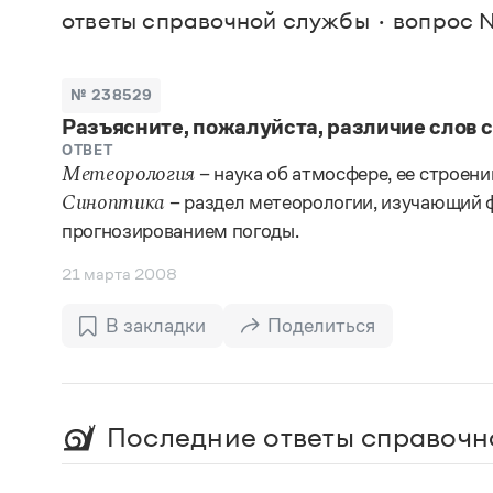
В. М
ответы справочной службы
вопрос 
Большой универсальный словарь русского языка
Спр
Сл
Русский орфографический словарь
Реда
Русское словесное ударение
Современный словарь иностранных слов
Вс
№ 238529
Все
Словарь антонимов
Разъясните, пожалуйста, различие слов с
Словарь методических терминов
Словарь русских имён
ОТВЕТ
– наука об атмосфере, ее строени
Словарь синонимов
Метеорология
Словарь собственных имён
– раздел метеорологии, изучающий 
Синоптика
Словарь трудностей русского языка
прогнозированием погоды.
Управление в русском языке
Словари русского языка как государственного
21 марта 2008
В закладки
Поделиться
Последние ответы справочн