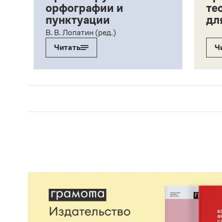
орфографии и
те
пунктуации
дл
ий,
В. В. Лопатин (ред.)
Читать
Ч