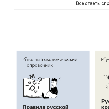
Все ответы сп
географические карты
(И. С. Тургенев. Бретер)
Страница ответа
Страница ответа
полный академический
у
справочник
Ру
Правила русской
кр