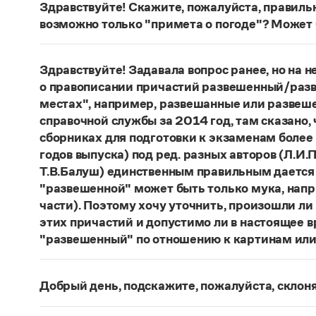
Здравствуйте! Скажите, пожалуйста, правиль
возможно только "примета о погоде"? Может 
Сочетание
погодные приметы
отвечает нормам
сочетания
приметы
(
хорошей, плохой
)
погоды
;
Здравствуйте! Задавала вопрос ранее, но на не
к погоде
.
о правописании причастий развешенный/разв
местах", например, развешанные или развеше
Страница ответа
справочной службы за 2014 год, там сказано,
сборниках для подготовки к экзаменам более
годов выпуска) под ред. разных авторов (Л.И.П
Т.В.Балуш) единственным правильным дается
"развешенной" может быть только мука, наприм
части). Поэтому хочу уточнить, произошли ли
этих причастий и допустимо ли в настоящее 
"развешенный" по отношению к картинам или
ответ
Наш
2014 года по-прежнему актуален. Ав
игнорируют рекомендации нормативных словаре
Добрый день, подскажите, пожалуйста, скло
развесить
(от него образована форма
развешен
Фамилия
Ребежа
склоняется (и мужская, и жен
(несколько, много предметов)». Ср.:
Я знаю, чт