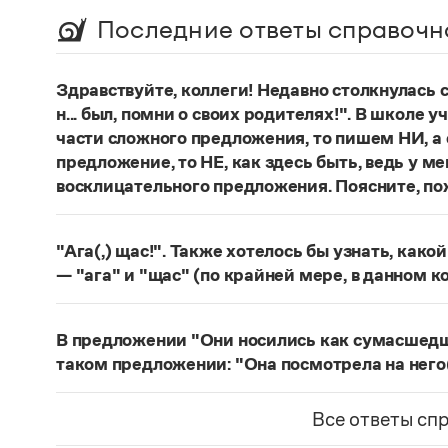
Последние ответы справочн
Здравствуйте, коллеги! Недавно столкнулась
н... был, помни о своих родителях!". В школе 
части сложного предложения, то пишем НИ, а 
предложение, то НЕ, как здесь быть, ведь у м
восклицательного предложения. Поясните, по
Правильно:
Где бы ты ни был, помни о своих р
восклицательных предложениях:
Где ты тольк
"Ага(,) щас!". Также хотелось бы узнать, како
Страница ответа
— "ага" и "щас" (по крайней мере, в данном к
частица
Ага
—
, которая в данном случае испо
говорящего поверить в достоверность какого-
В предложении "Они носились как сумасшедшие
фразеологизм (коммуникема, нечленимое пред
таком предложении: "Она посмотрела на него
отрицания, несогласия, отказа сделать что-ли
Действительно, в предложении
Они носились 
и т. п. (см.: Меликян В. Ю. Синтаксический фра
сравнительного оборота на первом плане знач
Все ответы сп
разные единицы, между которыми ставится зн
посмотрела на него, как на сумасшедшего
запят