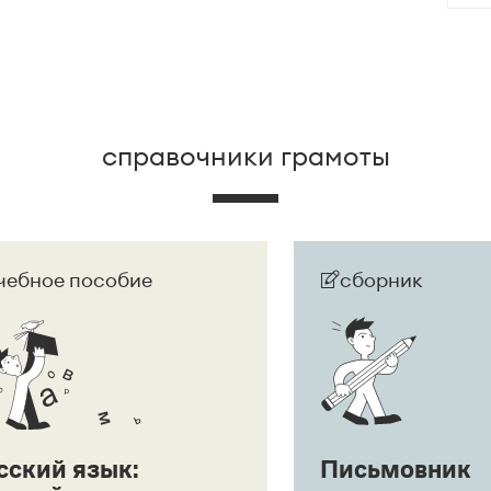
 развернут в придаточное предложение:
Она
дшего
.
справочники грамоты
чебное пособие
сборник
сский язык:
Письмовник