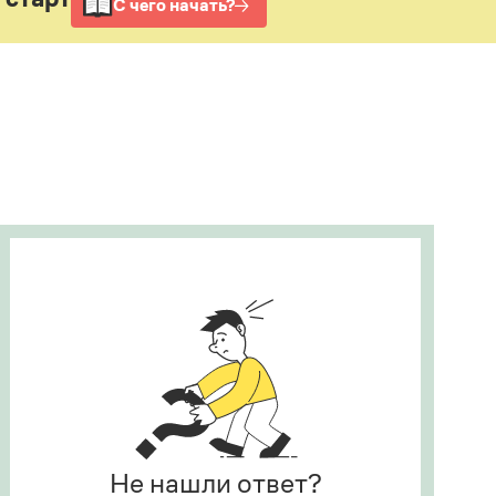
Рекомендуем
Учебник Грамоты
Правила русского языка: от азов до тонкостей
Интерактивные упражнения: от простого к
сложному
Скороговорки
Издательство
Словари
Научпоп
Учебники и справочники
Все книги
Не нашли ответ?