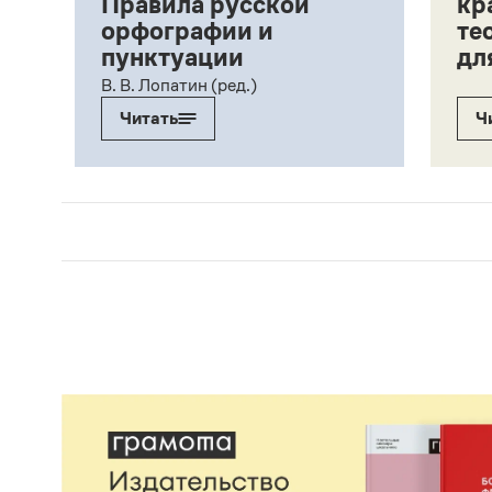
Правила русской
кр
орфографии и
те
пунктуации
дл
ий,
В. В. Лопатин (ред.)
Читать
Ч