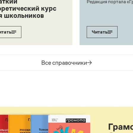
аткий
Редакция портала «Г
оретический курс
я школьников
итать
Читать
Все справочники