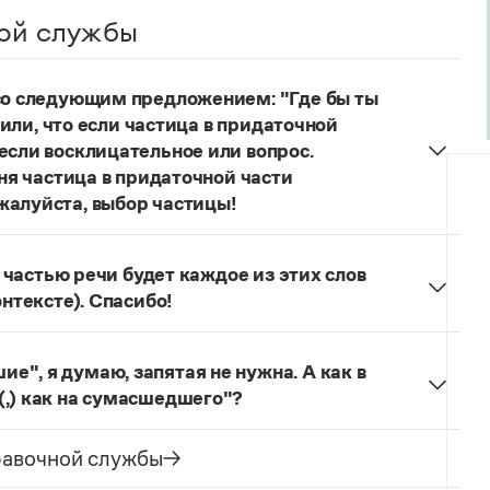
ой службы
 со следующим предложением: "Где бы ты
учили, что если частица в придаточной
если восклицательное или вопрос.
еня частица в придаточной части
жалуйста, выбор частицы!
одителях!
Частица
не
пишется в независимых
о не был!
й частью речи будет каждое из этих слов
онтексте). Спасибо!
льзуется для эмоционального усиления отказа
л. сообщения.
Щас!
— синтаксический
", я думаю, запятая не нужна. А как в
ложение) со значением категорического
(,) как на сумасшедшего"?
бо, иногда в сочетании с презрением, возмущением
как сумасшедшие
запятая не ставится, так как у
зеологический словарь. М., 2013. С. 273). Это
ение образа действия. В предложении
Она
равочной службы
ак препинания:
Ага, щас!
;
Ага! Щас!
ая ставится, так как сравнительный оборот имеет