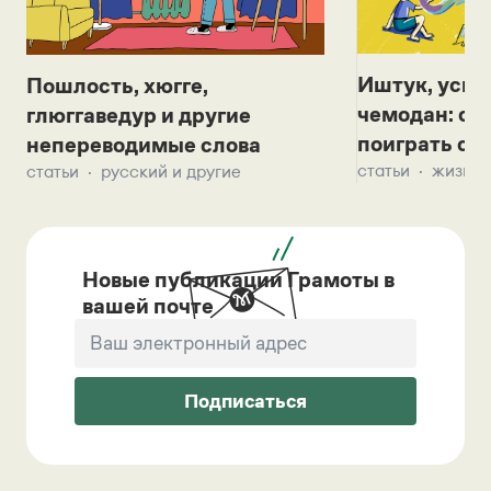
Иштук, уськ
Пошлость, хюгге,
чемодан: се
глюггаведур и другие
поиграть с д
непереводимые слова
статьи
жизнь 
статьи
русский и другие
Новые публикации Грамоты в
вашей почте
Подписаться