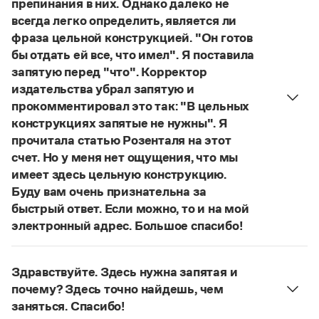
препинания в них. Однако далеко не
Управление в русском языке
Правила русской орфографии и пунктуации
Словари русского языка как государственного
всегда легко определить, является ли
Словарь русских имён
(1956)
фраза цельной конструкцией. "Он готов
Словарь методических терминов
бы отдать ей все, что имел". Я поставила
Справочники
запятую перед "что". Корректор
издательства убрал запятую и
Правила русской орфографии и пунктуации
прокомментировал это так: "В цельных
Русский язык. Краткий теоретический курс
конструкциях запятые не нужны". Я
для школьников
прочитала статью Розенталя на этот
Письмовник
Справочник по пунктуации
счет. Но у меня нет ощущения, что мы
Словарь-справочник трудностей
имеет здесь цельную конструкцию.
Справочник по фразеологии
Буду вам очень признательна за
Азбучные истины
быстрый ответ. Если можно, то и на мой
Словарь-справочник непростые слова
электронный адрес. Большое спасибо!
Все справочники портала
Действительно, в данном случае не приходится
говорить о цельном по смыслу выражении
Здравствуйте. Здесь нужна запятая и
(термин из справочника по пунктуации
Журнал
почему? Здесь точно найдешь, чем
Д. Э. Розенталя).
Он готов был отдать ей всё,
заняться. Спасибо!
что имел
— сложноподчиненное местоименно-
Новости и события