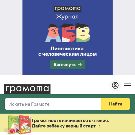
Найти
Искать на Грамоте
Везде
Справочная служба