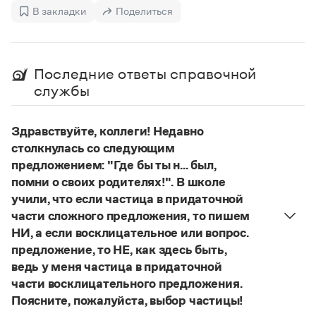
Управление в русском языке
Правила русской орфографии и пунктуации
В закладки
Поделиться
Словари русского языка как государственного
Словарь русских имён
(1956)
Словарь методических терминов
Справочники
Последние ответы справочной
службы
Правила русской орфографии и пунктуации
Русский язык. Краткий теоретический курс
для школьников
Здравствуйте, коллеги! Недавно
Письмовник
столкнулась со следующим
Справочник по пунктуации
предложением: "Где бы ты н... был,
Словарь-справочник трудностей
помни о своих родителях!". В школе
Справочник по фразеологии
Азбучные истины
учили, что если частица в придаточной
Словарь-справочник непростые слова
части сложного предложения, то пишем
Все справочники портала
НИ, а если восклицательное или вопрос.
предложение, то НЕ, как здесь быть,
ведь у меня частица в придаточной
Журнал
части восклицательного предложения.
Поясните, пожалуйста, выбор частицы!
Новости и события