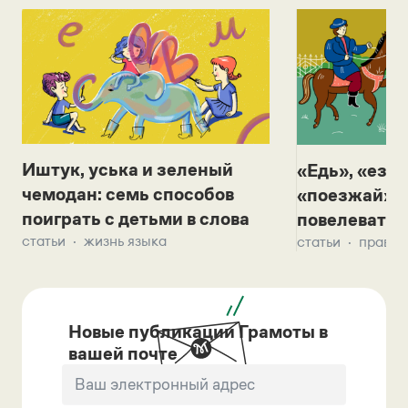
Иштук, уська и зеленый
«Едь», «езж
чемодан: семь способов
«поезжай»? 
поиграть с детьми в слова
повелевать 
статьи
жизнь языка
статьи
правил
Новые публикации Грамоты в
вашей почте