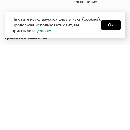
соглашение
На сайте используются файлы куки (cookies).
Продолжая использовать сайт, вы
Ок
принимаете
условия
Грамота в соцсетях
Функционирует при финансовой поддержке Министерства
цифрового развития, связи и массовых коммуникаций
Российской Федерации
Перейти на старую версию
Грамоты
© Грамота.ru, 2000 – 2026
Свидетельство о регистрации СМИ: ЭЛ № ФС 77 - 84700,
выдано 10.02.2023
Дизайн — Мария Екимова /
Мотка