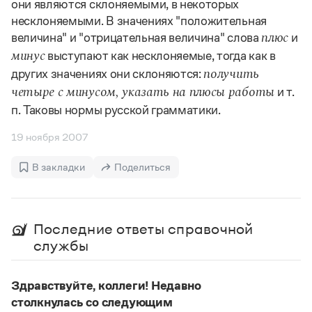
Управление в русском языке
Правила русской орфографии и пунктуации
они являются склоняемыми, в некоторых
Словари русского языка как государственного
Словарь русских имён
(1956)
несклоняемыми. В значениях "положительная
Словарь методических терминов
величина" и "отрицательная величина" слова
и
плюс
выступают как несклоняемые, тогда как в
минус
Справочники
других значениях они склоняются:
получить
и т.
четыре с минусом, указать на плюсы работы
Правила русской орфографии и пунктуации
п. Таковы нормы русской грамматики.
Русский язык. Краткий теоретический курс
для школьников
19 ноября 2007
Письмовник
Справочник по пунктуации
Словарь-справочник трудностей
В закладки
Поделиться
Справочник по фразеологии
Азбучные истины
Словарь-справочник непростые слова
Все справочники портала
Последние ответы справочной
службы
Журнал
Здравствуйте, коллеги! Недавно
столкнулась со следующим
Новости и события