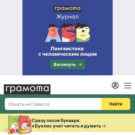
Найти
Искать на Грамоте
Везде
Справочная служба