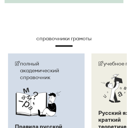
справочники грамоты
полный
учебное 
академический
справочник
Русский я
краткий
Правила русской
теоретиче