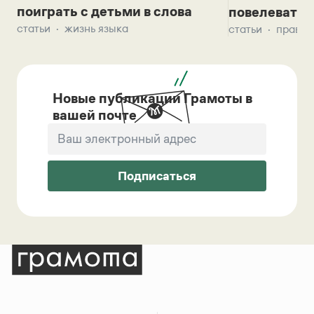
поиграть с детьми в слова
повелевать 
статьи
жизнь языка
статьи
правил
Новые публикации Грамоты в
вашей почте
Подписаться