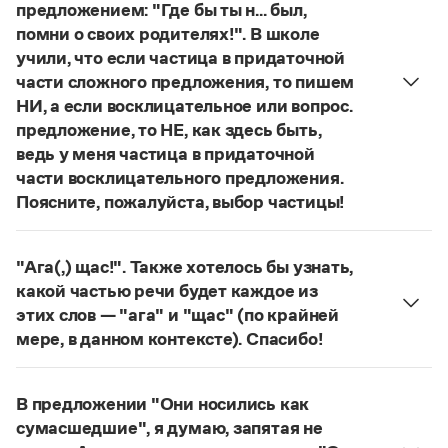
предложением: "Где бы ты н... был,
Статьи
Монологи
помни о своих родителях!". В школе
Интервью
учили, что если частица в придаточной
Лекции и подкасты
части сложного предложения, то пишем
Рекомендуем
НИ, а если восклицательное или вопрос.
предложение, то НЕ, как здесь быть,
ведь у меня частица в придаточной
Учебник Грамоты
части восклицательного предложения.
Поясните, пожалуйста, выбор частицы!
Правила русского языка: от азов до тонкостей
Правильно:
Где бы ты ни был, помни о своих
Интерактивные упражнения: от простого к сложному
родителях!
Частица
не
пишется в независимых
Скороговорки
"Ага(,) щас!". Также хотелось бы узнать,
восклицательных предложениях:
Где ты только
какой частью речи будет каждое из
не был!
этих слов — "ага" и "щас" (по крайней
Издательство
Страница ответа
мере, в данном контексте). Спасибо!
частица
Ага
—
, которая в данном случае
Словари
используется для эмоционального усиления
Научпоп
В предложении "Они носились как
Учебники и справочники
отказа говорящего поверить в достоверность
сумасшедшие", я думаю, запятая не
Все книги
какого-л. сообщения.
Щас!
— синтаксический