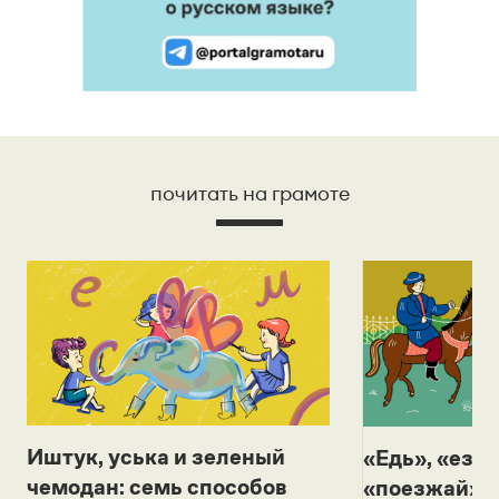
почитать на грамоте
Иштук, уська и зеленый
«Едь», «езж
чемодан: семь способов
«поезжай»? 