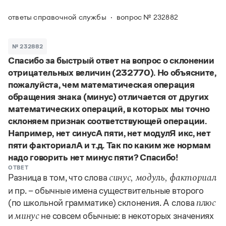
Задать вопрос справочной службе
Можно использовать знаки подстановки
Поиск по всем разделам
Горячие вопросы
ответы справочной службы
вопрос № 232882
Все вопросы
?
— для любого символа, включая пробелы и дефисы (
к?
мпания
,
тер?а?а
,
общественно?полезный
)
Словари
*
№ 232882
— для любого количества символов, кроме пробела
видео-*
,
ране*ый
(
)
Спасибо за быстрый ответ на вопрос о склонении
Словари
Русский орфографический словарь
Ответы справочной службы
отрицательных величин (232770). Но объясните,
Большой орфоэпический словарь русского языка
Большой орфоэпический словарь русского языка
пожалуйста, чем математическая операция
Большой толковый словарь русских глаголов
Словарь трудностей русского языка
Справочники
обращения знака (минус) отличается от других
Большой толковый словарь русских существительных
Русское словесное ударение
математических операций, в которых мы точно
Большой толковый словарь русского языка
Словарь собственных имён
Правила русской орфографии и пунктуации
Учебник
склоняем признак соответствующей операции.
Большой универсальный словарь русского языка
Большой универсальный словарь русского языка
Русский язык: краткий теоретический курс для
Например, нет синусА пяти, нет модулЯ икс, нет
Русский орфографический словарь
Большой толковый словарь русского языка
школьников
Журнал
Русское словесное ударение
пяти факториалА и т.д. Так по каким же нормам
Современный словарь иностранных слов
Современный словарь иностранных слов
Письмовник
надо говорить нет минус пяти? Спасибо!
Словарь антонимов
Большой толковый словарь русских
Справочник по пунктуации
ОТВЕТ
Словарь методических терминов
Разница в том, что слова
синус, модуль, факториал
существительных
Словарь-справочник трудностей русского языка
Словарь русских имён
и пр. – обычные имена существительные второго
Большой толковый словарь русских глаголов
Справочник по фразеологии
Словарь синонимов
(по школьной грамматике) склонения. А слова
плюс
Словарь синонимов
Словарь-справочник «Непростые слова»
Словарь собственных имён
Словарь трудностей русского языка
и
не совсем обычные: в некоторых значениях
Словарь антонимов
Азбучные истины
минус
Управление в русском языке