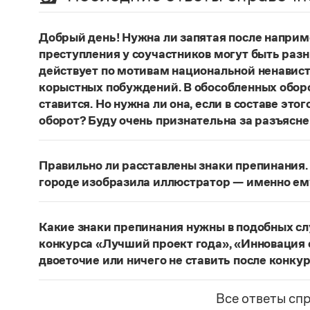
Добрый день! Нужна ли запятая после наприм
преступления у соучастников могут быть раз
действует по мотивам национальной ненавист
корыстных побуждений. В обособленных оборо
ставится. Но нужна ли она, если в составе эт
оборот? Буду очень признательна за разъясне
«Правил русской орфографии и пунктуаци
В § 94
слова и сочетания слов, стоящие на границе 
Правильно ли расставлены знаки препинания. 
следующему за ними предложению, не отделяю
городе изобразила иллюстратор — именно ем
должно быть сорвалась ставня
(Ч.). По этому 
Нужно закрыть запятой придаточную часть:
По
Мотивы совершения преступления у соучастн
изобразила иллюстратор, — именно ему посвя
подстрекатель действует по мотивам национа
Какие знаки препинания нужны в подобных с
из корыстных побуждений
. Заметим, однако, 
Страница ответа
конкурса «Лучший проект года», «Инновация 
запятая, а другие знаки:
Мотивы совершения пр
двоеточие или ничего не ставить после конку
например, подстрекатель действует по мотив
Это так называемое эллиптическое предложен
а исполнитель — из корыстных побуждений
;
М
отсутствующим сказуемым). В них при наличии 
Все ответы сп
могут быть разными. Например, подстрекате