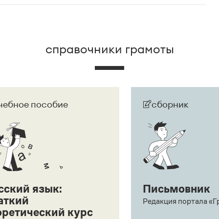
е рекомендуется поставить, чтобы показать, что
орыстных побуждений
, а одной из его номинаций:
.
Среди популярных
«Инновация сезона» и «Признание аудитории»
.
справочники грамоты
чебное пособие
сборник
сский язык:
Письмовник
аткий
Редакция портала «Г
оретический курс