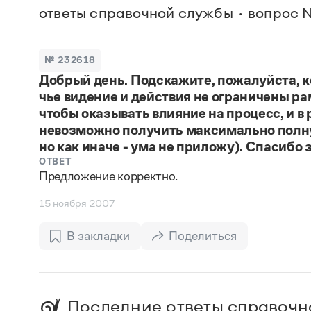
В. М
ответы справочной службы
вопрос №
Большой универсальный словарь русского языка
Спр
Сл
Русский орфографический словарь
Реда
Русское словесное ударение
Современный словарь иностранных слов
Вс
№ 232618
Все
Словарь антонимов
Добрый день. Подскажите, пожалуйста, к
Словарь методических терминов
чье видение и действия не ограничены ра
Словарь русских имён
Словарь синонимов
чтобы оказывать влияние на процесс, и в
Словарь собственных имён
невозможно получить максимально полную
Словарь трудностей русского языка
но как иначе - ума не приложу). Спасибо 
Управление в русском языке
ОТВЕТ
Словари русского языка как государственного
Предложение корректно.
15 ноября 2007
В закладки
Поделиться
Последние ответы справочн