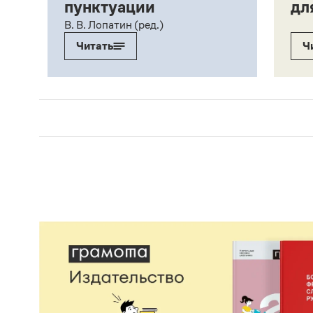
пунктуации
дл
ий,
В. В. Лопатин (ред.)
Читать
Ч