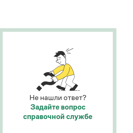
Рекомендуем
Учебник Грамоты
Правила русского языка: от азов до тонкостей
Интерактивные упражнения: от простого к
сложному
Скороговорки
Издательство
Словари
Научпоп
Не нашли ответ?
Учебники и справочники
Все книги
Задайте вопрос
справочной службе