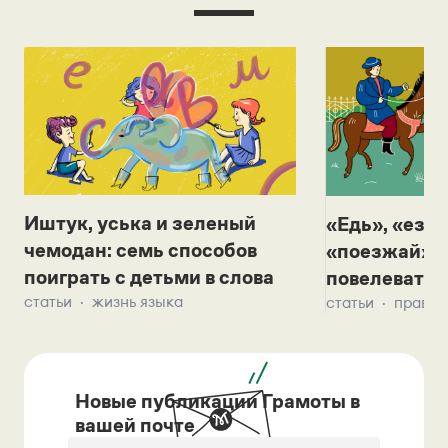
Иштук, уська и зеленый
«Едь», «езж
чемодан: семь способов
«поезжай»? 
поиграть с детьми в слова
повелевать 
статьи
жизнь языка
статьи
правил
Новые публикации Грамоты в
вашей почте