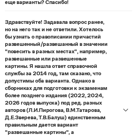
Управление в русском языке
Правила русской орфографии и пунктуации
еще варианты? Спасибо!
Словари русского языка как государственного
Словарь русских имён
(1956)
Сочетание
погодные приметы
отвечает нормам
Словарь методических терминов
литературного языка. Употребляются также
Здравствуйте! Задавала вопрос ранее,
сочетания
приметы
(
хорошей, плохой
)
погоды
;
Справочники
но на него так и не ответили. Хотелось
приметы о погоде
;
приметы, относящиеся
бы узнать о правописании причастий
к погоде
.
Правила русской орфографии и пунктуации
развешенный/развешанный в значении
Русский язык. Краткий теоретический курс
Страница ответа
"повесить в разных местах", например,
для школьников
развешанные или развешенные
Письмовник
картины. Я нашла ответ справочной
Справочник по пунктуации
Словарь-справочник трудностей
службы за 2014 год, там сказано, что
Справочник по фразеологии
допустимы оба варианта. Однако в
Азбучные истины
сборниках для подготовки к экзаменам
Словарь-справочник непростые слова
более позднего издания (2022, 2024,
Все справочники портала
2026 годов выпуска) под ред. разных
авторов (Л.И.Пирогова, В.М.Татарова,
Д.Е.Зверева, Т.В.Балуш) единственным
Журнал
правильным дается вариант
"развешанные картины", а
Новости и события