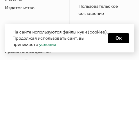
Пользовательское
Издательство
соглашение
На сайте используются файлы куки (cookies).
Продолжая использовать сайт, вы
Ок
принимаете
условия
Грамота в соцсетях
Функционирует при финансовой поддержке Министерства
цифрового развития, связи и массовых коммуникаций
Российской Федерации
Перейти на старую версию
Грамоты
© Грамота.ru, 2000 – 2026
Свидетельство о регистрации СМИ: ЭЛ № ФС 77 - 84700,