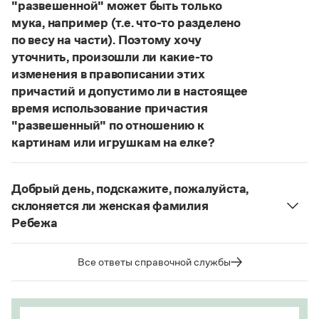
"развешенной" может быть только
Статьи
Монологи
мука, например (т.е. что-то разделено
Интервью
по весу на части). Поэтому хочу
Лекции и подкасты
уточнить, произошли ли какие-то
Рекомендуем
изменения в правописании этих
причастий и допустимо ли в настоящее
время использование причастия
Учебник Грамоты
"развешенный" по отношению к
картинам или игрушкам на елке?
Правила русского языка: от азов до тонкостей
ответ
Наш
2014 года по-прежнему актуален.
Интерактивные упражнения: от простого к сложному
Авторы пособий, о которых Вы говорите, почему-
Скороговорки
Добрый день, подскажите, пожалуйста,
то игнорируют рекомендации нормативных
склоняется ли женская фамилия
словарей русского языка, в которых указан глагол
Ребежа
развесить
(от него образована форма
Издательство
Фамилия
Ребежа
склоняется (и мужская,
развешенный
) со значением «повесить в разных
и женская).
Все ответы справочной службы
местах (несколько, много предметов)». Ср.:
Словари
Страница ответа
Научпоп
Я знаю, что на стенах своей квартиры вы
Учебники и справочники
развесили разные географические карты
Все книги
(И. С. Тургенев. Бретер). И эти карты, безусловно,