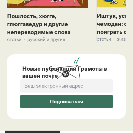
Иштук, уськ
Пошлость, хюгге,
чемодан: се
глюггаведур и другие
поиграть с д
непереводимые слова
статьи
жизнь 
статьи
русский и другие
Новые публикации Грамоты в
вашей почте
Подписаться