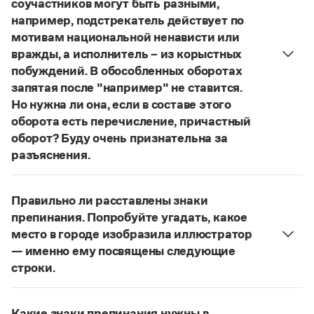
соучастников могут быть разными,
Управление в русском языке
Правила русской орфографии и пунктуации
Словари русского языка как государственного
например, подстрекатель действует по
Словарь русских имён
(1956)
мотивам национальной ненависти или
Словарь методических терминов
вражды, а исполнитель – из корыстных
Справочники
побуждений. В обособленных оборотах
запятая после "например" не ставится.
Правила русской орфографии и пунктуации
Но нужна ли она, если в составе этого
Русский язык. Краткий теоретический курс
оборота есть перечисление, причастный
для школьников
оборот? Буду очень признательна за
Письмовник
Справочник по пунктуации
разъяснения.
Словарь-справочник трудностей
«Правил русской орфографии и пунктуации»
В § 94
Справочник по фразеологии
под ред. В. В. Лопатина говорится, что вводные
Азбучные истины
Правильно ли расставлены знаки
слова и сочетания слов, стоящие на границе
Словарь-справочник непростые слова
препинания. Попробуйте угадать, какое
Все справочники портала
частей сложного предложения и относящиеся к
место в городе изобразила иллюстратор
следующему за ними предложению,
— именно ему посвящены следующие
не отделяются от него запятой:
Послышался
строки.
резкий стук, должно быть сорвалась ставня
(Ч.).
Журнал
Нужно закрыть запятой придаточную часть:
По этому правилу запятая после
например
Попробуйте угадать, какое место в городе
Новости и события
не нужна:
Мотивы совершения преступления у
Какие знаки препинания нужны в