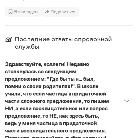
Управление в русском языке
Правила русской орфографии и пунктуации
Словари русского языка как государственного
Словарь русских имён
(1956)
В закладки
Поделиться
Словарь методических терминов
Справочники
Последние ответы справочной
Правила русской орфографии и пунктуации
службы
Русский язык. Краткий теоретический курс
для школьников
Письмовник
Здравствуйте, коллеги! Недавно
Справочник по пунктуации
столкнулась со следующим
Словарь-справочник трудностей
предложением: "Где бы ты н... был,
Справочник по фразеологии
Азбучные истины
помни о своих родителях!". В школе
Словарь-справочник непростые слова
учили, что если частица в придаточной
Все справочники портала
части сложного предложения, то пишем
НИ, а если восклицательное или вопрос.
предложение, то НЕ, как здесь быть,
Журнал
ведь у меня частица в придаточной
части восклицательного предложения.
Новости и события