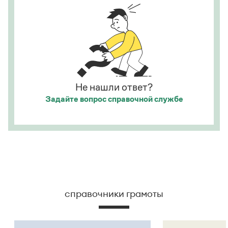
Страница ответа
значение уподобления и к тому же может быть
развернут в придаточное предложение:
Она
посмотрела на него, как
[
смотрят
]
на
сумасшедшего.
Страница ответа
Не нашли ответ?
Задайте вопрос
справочной службе
справочники грамоты