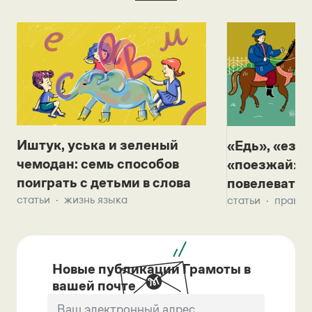
Иштук, уська и зеленый
«Едь», «езж
чемодан: семь способов
«поезжай»? 
поиграть с детьми в слова
повелевать 
статьи
жизнь языка
статьи
правил
Новые публикации Грамоты в
вашей почте