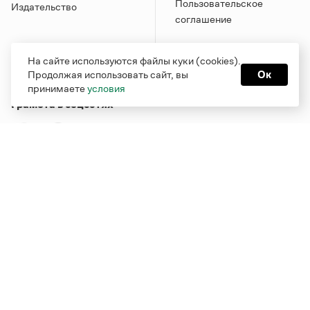
Пользовательское
Издательство
соглашение
На сайте используются файлы куки (cookies).
Продолжая использовать сайт, вы
Ок
принимаете
условия
Грамота в соцсетях
Функционирует при финансовой поддержке Министерства
цифрового развития, связи и массовых коммуникаций
Российской Федерации
Перейти на старую версию
Грамоты
© Грамота.ru, 2000 – 2026
Свидетельство о регистрации СМИ: ЭЛ № ФС 77 - 84700,
выдано 10.02.2023