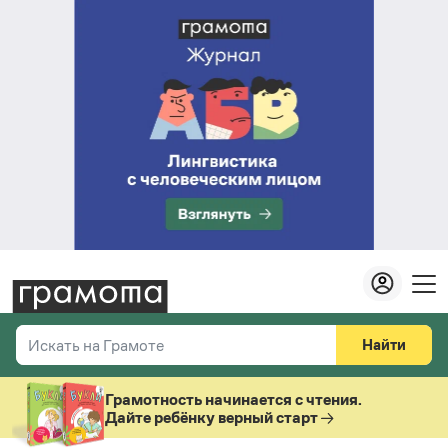
Найти
Искать на Грамоте
Везде
Справочная служба