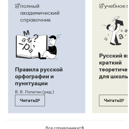
полный
учебное 
академический
справочник
Русский я
краткий
Правила русской
теоретиче
орфографии и
для школь
пунктуации
В. В. Лопатин (ред.)
Читать
Читать
Все справочники