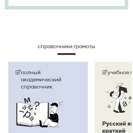
справочники грамоты
полный
учебное 
академический
справочник
Русский я
краткий