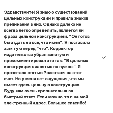
Управление в русском языке
Правила русской орфографии и пунктуации
Нет, не существует и не существовало. Это
Словари русского языка как государственного
Словарь русских имён
(1956)
выдуманное слово.
Здравствуйте! Я знаю о существований
Словарь методических терминов
Страница ответа
цельных конструкций и правила знаков
Справочники
препинания в них. Однако далеко не
всегда легко определить, является ли
Правила русской орфографии и пунктуации
фраза цельной конструкцией. "Он готов
Русский язык. Краткий теоретический курс
бы отдать ей все, что имел". Я поставила
для школьников
запятую перед "что". Корректор
Письмовник
издательства убрал запятую и
Справочник по пунктуации
Словарь-справочник трудностей
прокомментировал это так: "В цельных
Справочник по фразеологии
конструкциях запятые не нужны". Я
Азбучные истины
прочитала статью Розенталя на этот
Словарь-справочник непростые слова
счет. Но у меня нет ощущения, что мы
Все справочники портала
имеет здесь цельную конструкцию.
Буду вам очень признательна за
быстрый ответ. Если можно, то и на мой
Журнал
электронный адрес. Большое спасибо!
Действительно, в данном случае не приходится
Новости и события