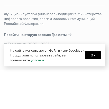
Функционирует при финансовой поддержке Министерства
цифрового развития, связи и массовых коммуникаций
Российской Федерации
Перейти на старую версию
Грамоты
© Грамота.ru, 2000 – 2026
Свидетельство о регистрации СМИ: ЭЛ № ФС 77 - 84700,
На сайте используются файлы куки (cookies).
выдано 10.02.2023
Продолжая использовать сайт, вы
Ок
Дизайн — Мария Екимова /
Мотка
принимаете
условия
Реклама