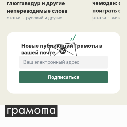
чемодан: се
глюггаведур и другие
поиграть с д
непереводимые слова
статьи
жизнь 
статьи
русский и другие
Новые публикации Грамоты в
вашей почте
Подписаться