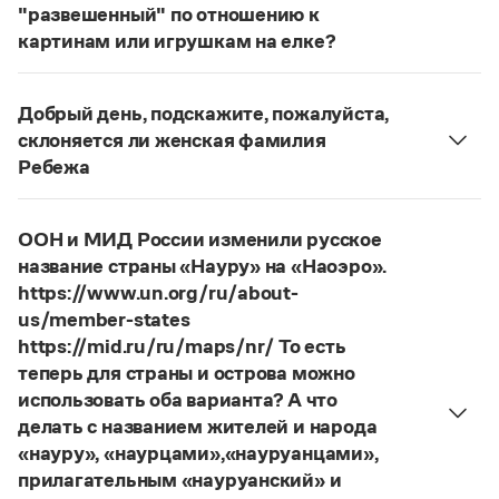
Статьи
"развешенный" по отношению к
Монологи
картинам или игрушкам на елке?
Интервью
ответ
Наш
2014 года по-прежнему актуален.
Лекции и подкасты
Авторы пособий, о которых Вы говорите, почему-
Рекомендуем
Добрый день, подскажите, пожалуйста,
то игнорируют рекомендации нормативных
склоняется ли женская фамилия
словарей русского языка, в которых указан глагол
Ребежа
развесить
(от него образована форма
Учебник Грамоты
Фамилия
Ребежа
склоняется (и мужская,
развешенный
) со значением «повесить в разных
и женская).
местах (несколько, много предметов)». Ср.:
Правила русского языка: от азов до тонкостей
ООН и МИД России изменили русское
Страница ответа
Интерактивные упражнения: от простого к сложному
Я знаю, что на стенах своей квартиры вы
название страны «Науру» на «Наоэро».
Скороговорки
развесили разные географические карты
https://www.un.org/ru/about-
(И. С. Тургенев. Бретер). И эти карты, безусловно,
us/member-states
развешены.
https://mid.ru/ru/maps/nr/ То есть
Издательство
теперь для страны и острова можно
Страница ответа
использовать оба варианта? А что
Словари
делать с названием жителей и народа
Научпоп
«науру», «наурцами»,«науруанцами»,
Учебники и справочники
прилагательным «науруанский» и
Все книги