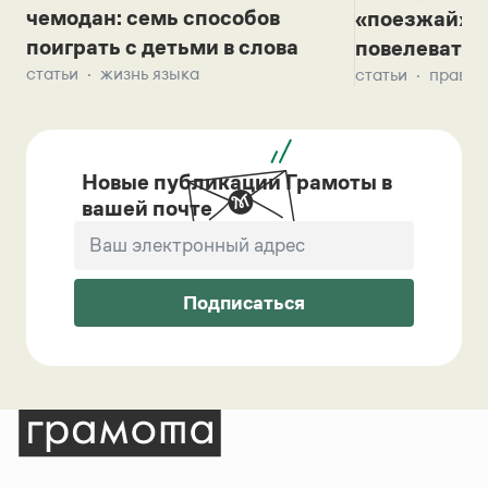
чемодан: семь способов
«поезжай»? 
поиграть с детьми в слова
повелевать 
статьи
жизнь языка
статьи
правил
Новые публикации Грамоты в
вашей почте
Подписаться