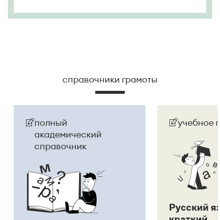
справочники грамоты
полный
учебное 
академический
справочник
Русский я
краткий