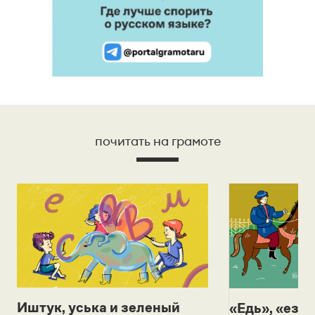
почитать на грамоте
Иштук, уська и зеленый
«Едь», «езж