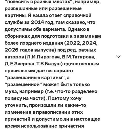
"повесить в разных местах", например,
Управление в русском языке
Правила русской орфографии и пунктуации
Словари русского языка как государственного
развешанные или развешенные
Словарь русских имён
(1956)
картины. Я нашла ответ справочной
Словарь методических терминов
службы за 2014 год, там сказано, что
Справочники
допустимы оба варианта. Однако в
сборниках для подготовки к экзаменам
Правила русской орфографии и пунктуации
более позднего издания (2022, 2024,
Русский язык. Краткий теоретический курс
2026 годов выпуска) под ред. разных
для школьников
авторов (Л.И.Пирогова, В.М.Татарова,
Письмовник
Справочник по пунктуации
Д.Е.Зверева, Т.В.Балуш) единственным
Словарь-справочник трудностей
правильным дается вариант
Справочник по фразеологии
"развешанные картины", а
Азбучные истины
"развешенной" может быть только
Словарь-справочник непростые слова
мука, например (т.е. что-то разделено
Все справочники портала
по весу на части). Поэтому хочу
уточнить, произошли ли какие-то
изменения в правописании этих
Журнал
причастий и допустимо ли в настоящее
время использование причастия
Новости и события