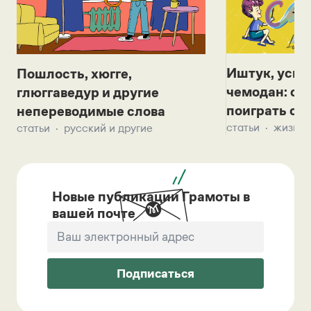
Иштук, уськ
Пошлость, хюгге,
чемодан: се
глюггаведур и другие
поиграть с д
непереводимые слова
статьи
жизнь 
статьи
русский и другие
Новые публикации Грамоты в
вашей почте
Подписаться