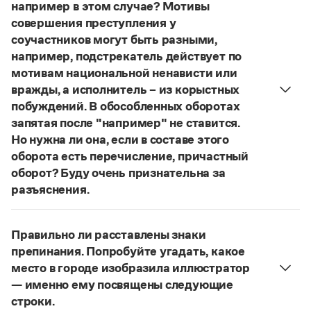
Управление в русском языке
Правила русской орфографии и пунктуации
например в этом случае? Мотивы
Словари русского языка как государственного
Словарь русских имён
(1956)
совершения преступления у
Словарь методических терминов
соучастников могут быть разными,
например, подстрекатель действует по
Справочники
мотивам национальной ненависти или
вражды, а исполнитель – из корыстных
Правила русской орфографии и пунктуации
побуждений. В обособленных оборотах
Русский язык. Краткий теоретический курс
запятая после "например" не ставится.
для школьников
Письмовник
Но нужна ли она, если в составе этого
Справочник по пунктуации
оборота есть перечисление, причастный
Словарь-справочник трудностей
оборот? Буду очень признательна за
Справочник по фразеологии
разъяснения.
Азбучные истины
«Правил русской орфографии и пунктуации»
Словарь-справочник непростые слова
В § 94
Все справочники портала
под ред. В. В. Лопатина говорится, что вводные
Правильно ли расставлены знаки
слова и сочетания слов, стоящие на границе
препинания. Попробуйте угадать, какое
частей сложного предложения и относящиеся к
место в городе изобразила иллюстратор
следующему за ними предложению,
Журнал
— именно ему посвящены следующие
не отделяются от него запятой:
Послышался
строки.
Новости и события
резкий стук, должно быть сорвалась ставня
(Ч.).