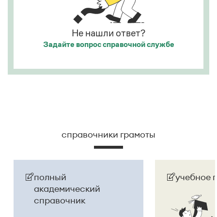
Страница ответа
Страница ответа
Не нашли ответ?
Задайте вопрос
справочной службе
справочники грамоты
полный
учебное 
академический
справочник