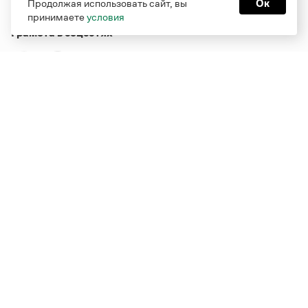
Продолжая использовать сайт, вы
Ок
принимаете
условия
Грамота в соцсетях
Функционирует при финансовой поддержке Министерства
цифрового развития, связи и массовых коммуникаций
Российской Федерации
Перейти на старую версию
Грамоты
© Грамота.ru, 2000 – 2026
Свидетельство о регистрации СМИ: ЭЛ № ФС 77 - 84700,
выдано 10.02.2023
Дизайн — Мария Екимова /
Мотка
Реклама