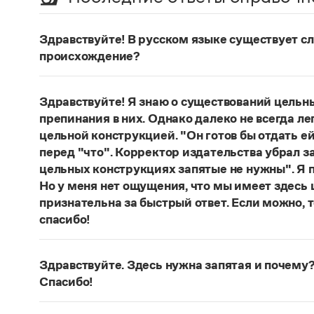
Здравствуйте! В русском языке существует сло
происхождение?
Нет, не существует и не существовало. Это вы
Страница ответа
Здравствуйте! Я знаю о существований цельн
препинания в них. Однако далеко не всегда ле
цельной конструкцией. "Он готов бы отдать ей
перед "что". Корректор издательства убрал з
цельных конструкциях запятые не нужны". Я п
Но у меня нет ощущения, что мы имеет здесь
признательна за быстрый ответ. Если можно, 
спасибо!
Действительно, в данном случае не приходитс
(термин из справочника по пунктуации Д. Э. Ро
Здравствуйте. Здесь нужна запятая и почему?
— сложноподчиненное местоименно-соотносит
Спасибо!
всё
.
Запятая нужна, она отделяет части сложнопод