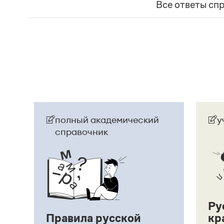
Страница ответа
представляет собой инфинитивное предложени
Все ответы сп
Страница ответа
полный академический
у
справочник
Ру
Правила русской
кр