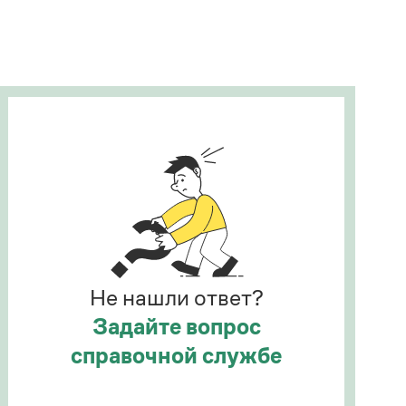
Рекомендуем
Учебник Грамоты
Правила русского языка: от азов до тонкостей
Интерактивные упражнения: от простого к
сложному
Скороговорки
Издательство
Словари
Научпоп
Не нашли ответ?
Учебники и справочники
Все книги
Задайте вопрос
справочной службе