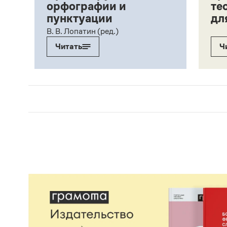
орфографии и
те
пунктуации
дл
ий,
В. В. Лопатин (ред.)
Читать
Ч