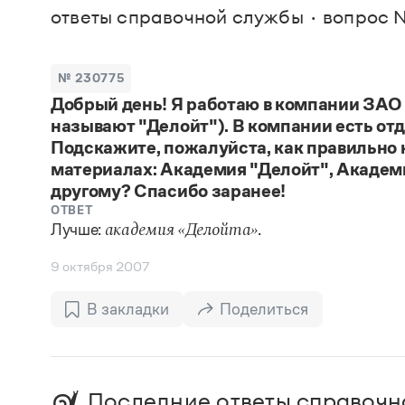
В. М
ответы справочной службы
вопрос 
Большой универсальный словарь русского языка
Спр
Сл
Русский орфографический словарь
Реда
Русское словесное ударение
Современный словарь иностранных слов
Вс
№ 230775
Все
Словарь антонимов
Добрый день! Я работаю в компании ЗАО
Словарь методических терминов
называют "Делойт"). В компании есть от
Словарь русских имён
Словарь синонимов
Подскажите, пожалуйста, как правильно 
Словарь собственных имён
материалах: Академия "Делойт", Академи
Словарь трудностей русского языка
другому? Спасибо заранее!
Управление в русском языке
ОТВЕТ
Словари русского языка как государственного
Лучше:
.
академия «Делойта»
9 октября 2007
В закладки
Поделиться
Последние ответы справочн