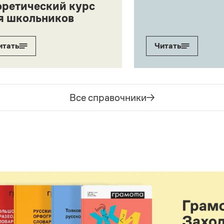
оретический курс
я школьников
итать
Читать
Все справочники