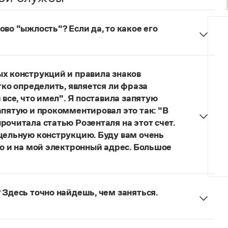
во "ыжлость"? Если да, то какое его
думанное слово.
ых конструкций и правила знаков
гко определить, является ли фраза
 все, что имел". Я поставила запятую
апятую и прокомментировал это так: "В
рочитала статью Розенталя на этот счет.
 цельную конструкцию. Буду вам очень
то и на мой электронный адрес. Большое
я говорить о цельном по смыслу выражении
зенталя).
Он готов был отдать ей всё, что имел
 Здесь точно найдешь, чем заняться.
ельное предложение с соотносительным словом
чиненного предложения (придаточная часть