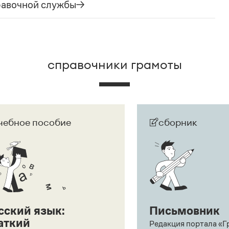
е).
равочной службы
справочники грамоты
чебное пособие
сборник
сский язык:
Письмовник
аткий
Редакция портала «Г