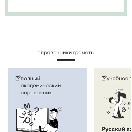
справочники грамоты
полный
учебное 
академический
справочник
Русский я