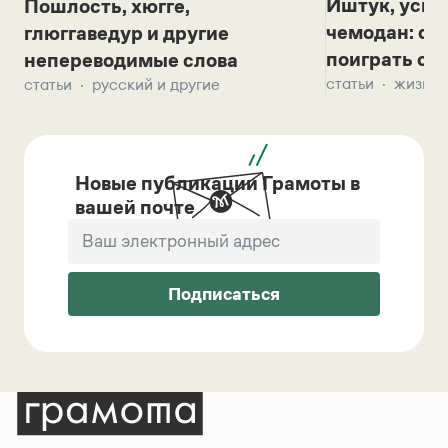
Иштук, уськ
Пошлость, хюгге,
чемодан: се
глюггаведур и другие
поиграть с д
непереводимые слова
статьи
жизнь 
статьи
русский и другие
Новые публикации Грамоты в
вашей почте
Подписаться