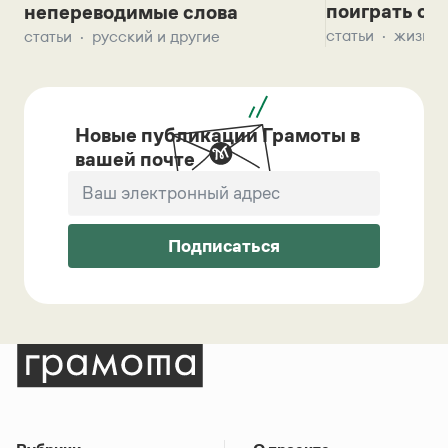
поиграть с д
непереводимые слова
статьи
жизнь 
статьи
русский и другие
Новые публикации Грамоты в
вашей почте
Подписаться