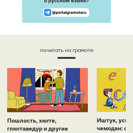
почитать на грамоте
Иштук, уськ
Пошлость, хюгге,
чемодан: се
глюггаведур и другие