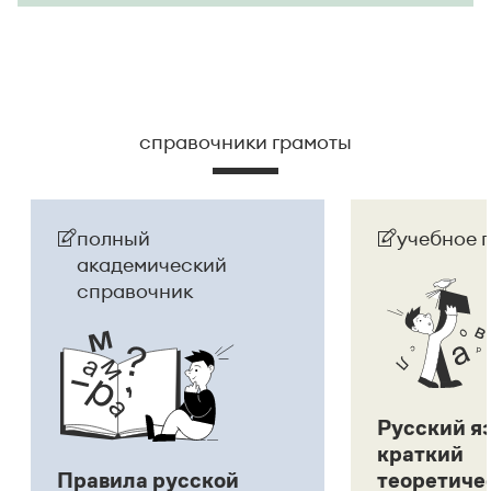
справочники грамоты
полный
учебное 
академический
справочник
Русский я
краткий
Правила русской
теоретиче