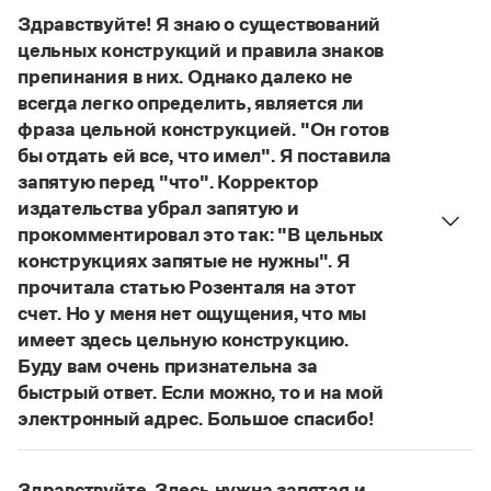
Управление в русском языке
Правила русской орфографии и пунктуации
выдуманное слово.
Словари русского языка как государственного
Здравствуйте! Я знаю о существований
Словарь русских имён
(1956)
Страница ответа
цельных конструкций и правила знаков
Словарь методических терминов
препинания в них. Однако далеко не
всегда легко определить, является ли
Справочники
фраза цельной конструкцией. "Он готов
Правила русской орфографии и пунктуации
бы отдать ей все, что имел". Я поставила
Русский язык. Краткий теоретический курс
запятую перед "что". Корректор
для школьников
издательства убрал запятую и
Письмовник
прокомментировал это так: "В цельных
Справочник по пунктуации
конструкциях запятые не нужны". Я
Словарь-справочник трудностей
Справочник по фразеологии
прочитала статью Розенталя на этот
Азбучные истины
счет. Но у меня нет ощущения, что мы
Словарь-справочник непростые слова
имеет здесь цельную конструкцию.
Все справочники портала
Буду вам очень признательна за
быстрый ответ. Если можно, то и на мой
электронный адрес. Большое спасибо!
Журнал
Действительно, в данном случае не приходится
говорить о цельном по смыслу выражении
Новости и события
Здравствуйте. Здесь нужна запятая и