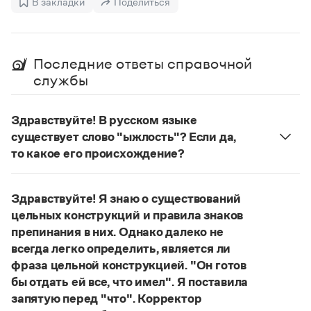
В закладки
Поделиться
Управление в русском языке
Правила русской орфографии и пунктуации
Словари русского языка как государственного
Словарь русских имён
(1956)
Словарь методических терминов
Последние ответы справочной
Справочники
службы
Правила русской орфографии и пунктуации
Русский язык. Краткий теоретический курс
Здравствуйте! В русском языке
для школьников
существует слово "ыжлость"? Если да,
Письмовник
Справочник по пунктуации
то какое его происхождение?
Словарь-справочник трудностей
Нет, не существует и не существовало. Это
Справочник по фразеологии
выдуманное слово.
Азбучные истины
Здравствуйте! Я знаю о существований
Словарь-справочник непростые слова
Страница ответа
цельных конструкций и правила знаков
Все справочники портала
препинания в них. Однако далеко не
всегда легко определить, является ли
фраза цельной конструкцией. "Он готов
Журнал
бы отдать ей все, что имел". Я поставила
запятую перед "что". Корректор
Новости и события