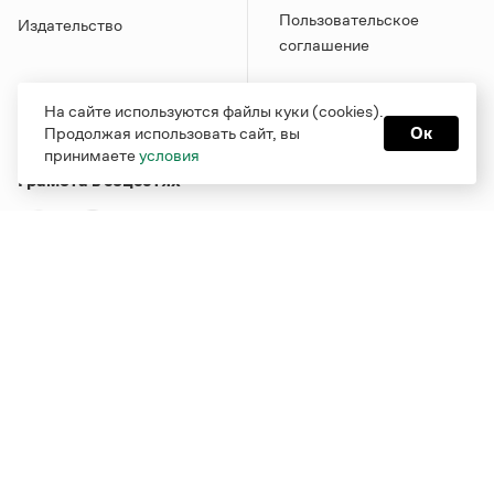
Пользовательское
Издательство
соглашение
На сайте используются файлы куки (cookies).
Продолжая использовать сайт, вы
Ок
принимаете
условия
Грамота в соцсетях
Функционирует при финансовой поддержке Министерства
цифрового развития, связи и массовых коммуникаций
Российской Федерации
Перейти на старую версию
Грамоты
© Грамота.ru, 2000 – 2026
Свидетельство о регистрации СМИ: ЭЛ № ФС 77 - 84700,