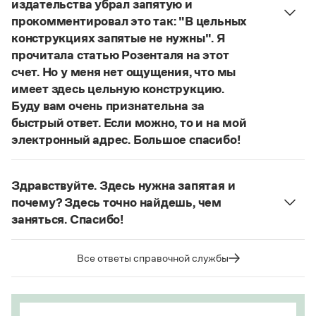
издательства убрал запятую и
Статьи
прокомментировал это так: "В цельных
Монологи
Интервью
конструкциях запятые не нужны". Я
Лекции и подкасты
прочитала статью Розенталя на этот
Рекомендуем
счет. Но у меня нет ощущения, что мы
имеет здесь цельную конструкцию.
Буду вам очень признательна за
Учебник Грамоты
быстрый ответ. Если можно, то и на мой
электронный адрес. Большое спасибо!
Правила русского языка: от азов до тонкостей
Действительно, в данном случае не приходится
Интерактивные упражнения: от простого к сложному
говорить о цельном по смыслу выражении
Скороговорки
Здравствуйте. Здесь нужна запятая и
(термин из справочника по пунктуации
почему? Здесь точно найдешь, чем
Д. Э. Розенталя).
Он готов был отдать ей всё,
заняться. Спасибо!
что имел
— сложноподчиненное местоименно-
Издательство
Запятая нужна, она отделяет части
соотносительное предложение с
сложноподчиненного предложения (придаточная
Все ответы справочной службы
соотносительным словом
всё
.
Словари
часть представляет собой инфинитивное
Научпоп
Страница ответа
предложение).
Учебники и справочники
Все книги
Страница ответа