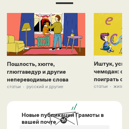
Иштук, уськ
Пошлость, хюгге,
чемодан: се
глюггаведур и другие
поиграть с д
непереводимые слова
статьи
жизнь 
статьи
русский и другие
Новые публикации Грамоты в
вашей почте