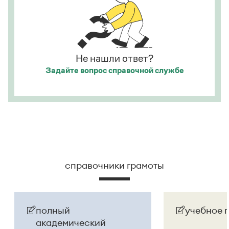
номинаций конкурса — «Лучший проект года»,
национальной ненависти или вражды,
«Инновация сезона» и «Признание аудитории»
.
а исполнитель — из корыстных побуждений
.
Страница ответа
Страница ответа
Не нашли ответ?
Задайте вопрос
справочной службе
справочники грамоты
полный
учебное 
академический