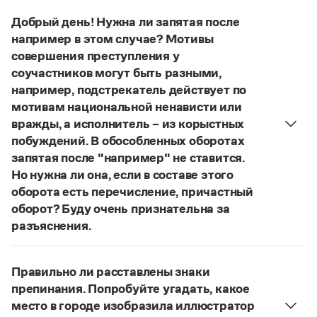
Управление в русском языке
Правила русской орфографии и пунктуации
Словари русского языка как государственного
Словарь русских имён
(1956)
Добрый день! Нужна ли запятая после
Словарь методических терминов
например в этом случае? Мотивы
совершения преступления у
Справочники
соучастников могут быть разными,
например, подстрекатель действует по
Правила русской орфографии и пунктуации
мотивам национальной ненависти или
Русский язык. Краткий теоретический курс
вражды, а исполнитель – из корыстных
для школьников
Письмовник
побуждений. В обособленных оборотах
Справочник по пунктуации
запятая после "например" не ставится.
Словарь-справочник трудностей
Но нужна ли она, если в составе этого
Справочник по фразеологии
оборота есть перечисление, причастный
Азбучные истины
оборот? Буду очень признательна за
Словарь-справочник непростые слова
Все справочники портала
разъяснения.
«Правил русской орфографии и пунктуации»
В § 94
под ред. В. В. Лопатина говорится, что вводные
Правильно ли расставлены знаки
слова и сочетания слов, стоящие на границе
Журнал
препинания. Попробуйте угадать, какое
частей сложного предложения и относящиеся к
место в городе изобразила иллюстратор
Новости и события
следующему за ними предложению,