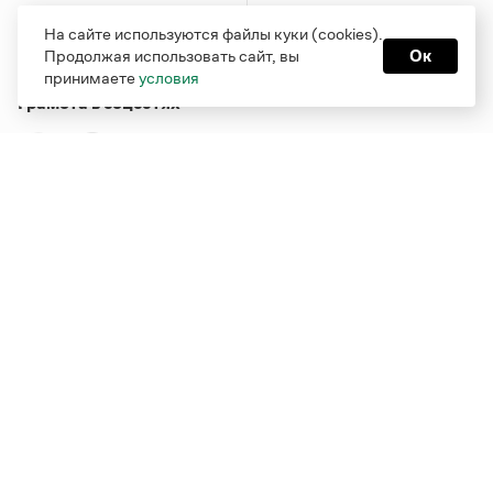
На сайте используются файлы куки (cookies).
Продолжая использовать сайт, вы
Ок
принимаете
условия
Грамота в соцсетях
Функционирует при финансовой поддержке Министерства
цифрового развития, связи и массовых коммуникаций
Российской Федерации
Перейти на старую версию
Грамоты
© Грамота.ru, 2000 – 2026
Свидетельство о регистрации СМИ: ЭЛ № ФС 77 - 84700,
выдано 10.02.2023
Дизайн — Мария Екимова /
Мотка