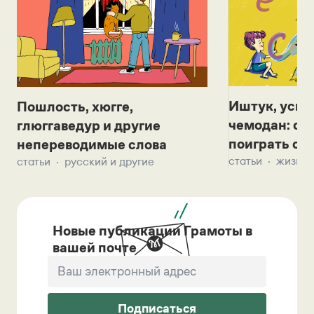
Иштук, уськ
Пошлость, хюгге,
чемодан: се
глюггаведур и другие
поиграть с д
непереводимые слова
статьи
жизнь 
статьи
русский и другие
Новые публикации Грамоты в
вашей почте
Подписаться