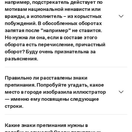
Управление в русском языке
Правила русской орфографии и пунктуации
например, подстрекатель действует по
Словари русского языка как государственного
Словарь русских имён
(1956)
мотивам национальной ненависти или
Словарь методических терминов
вражды, а исполнитель – из корыстных
побуждений. В обособленных оборотах
Справочники
запятая после "например" не ставится.
Но нужна ли она, если в составе этого
Правила русской орфографии и пунктуации
оборота есть перечисление, причастный
Русский язык. Краткий теоретический курс
оборот? Буду очень признательна за
для школьников
Письмовник
разъяснения.
Справочник по пунктуации
«Правил русской орфографии и пунктуации»
В § 94
Словарь-справочник трудностей
под ред. В. В. Лопатина говорится, что вводные
Справочник по фразеологии
Правильно ли расставлены знаки
слова и сочетания слов, стоящие на границе
Азбучные истины
препинания. Попробуйте угадать, какое
частей сложного предложения и относящиеся к
Словарь-справочник непростые слова
место в городе изобразила иллюстратор
Все справочники портала
следующему за ними предложению,
— именно ему посвящены следующие
не отделяются от него запятой:
Послышался
строки.
резкий стук, должно быть сорвалась ставня
(Ч.).
Нужно закрыть запятой придаточную часть:
По этому правилу запятая после
например
Журнал
Попробуйте угадать, какое место в городе
не нужна:
Мотивы совершения преступления у
Какие знаки препинания нужны в
изобразила иллюстратор, — именно ему
Новости и события
соучастников могут быть разными, например