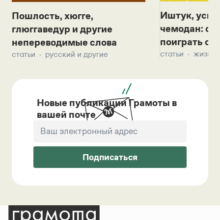
Иштук, уськ
Пошлость, хюгге,
чемодан: се
глюггаведур и другие
поиграть с д
непереводимые слова
статьи
жизнь 
статьи
русский и другие
Новые публикации Грамоты в
вашей почте
Подписаться