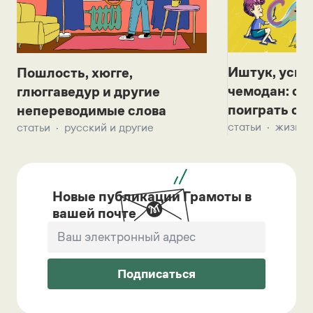
Иштук, уськ
Пошлость, хюгге,
чемодан: се
глюггаведур и другие
поиграть с д
непереводимые слова
статьи
жизнь 
статьи
русский и другие
Новые публикации Грамоты в
вашей почте
Подписаться