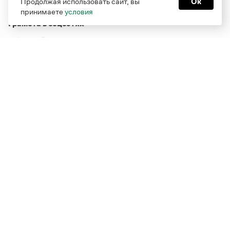
Продолжая использовать сайт, вы
Ок
принимаете
условия
Грамота в соцсетях
Функционирует при финансовой поддержке Министерства
цифрового развития, связи и массовых коммуникаций
Российской Федерации
Перейти на старую версию
Грамоты
© Грамота.ru, 2000 – 2026
Свидетельство о регистрации СМИ: ЭЛ № ФС 77 - 84700,
выдано 10.02.2023
Дизайн — Мария Екимова /
Мотка
Реклама