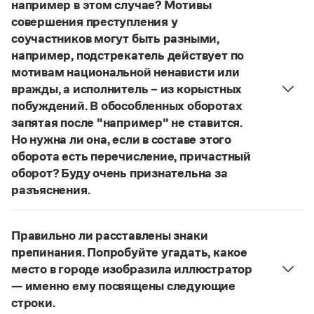
Управление в русском языке
Правила русской орфографии и пунктуации
например в этом случае? Мотивы
Словари русского языка как государственного
Словарь русских имён
(1956)
совершения преступления у
Словарь методических терминов
соучастников могут быть разными,
например, подстрекатель действует по
Справочники
мотивам национальной ненависти или
вражды, а исполнитель – из корыстных
Правила русской орфографии и пунктуации
побуждений. В обособленных оборотах
Русский язык. Краткий теоретический курс
запятая после "например" не ставится.
для школьников
Письмовник
Но нужна ли она, если в составе этого
Справочник по пунктуации
оборота есть перечисление, причастный
Словарь-справочник трудностей
оборот? Буду очень признательна за
Справочник по фразеологии
разъяснения.
Азбучные истины
«Правил русской орфографии и пунктуации»
В § 94
Словарь-справочник непростые слова
Все справочники портала
под ред. В. В. Лопатина говорится, что вводные
Правильно ли расставлены знаки
слова и сочетания слов, стоящие на границе
препинания. Попробуйте угадать, какое
частей сложного предложения и относящиеся к
место в городе изобразила иллюстратор
следующему за ними предложению,
Журнал
— именно ему посвящены следующие
не отделяются от него запятой:
Послышался
строки.
Новости и события
резкий стук, должно быть сорвалась ставня
(Ч.).