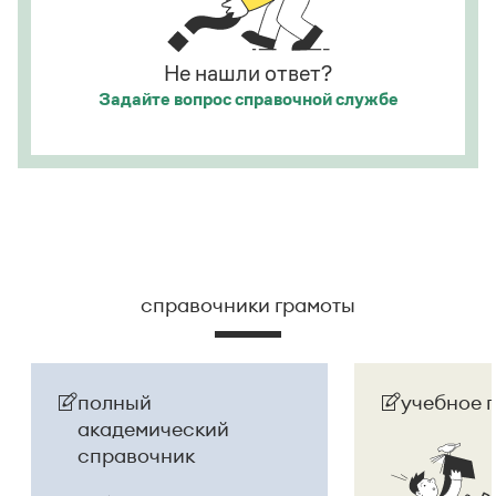
Страница ответа
Страница ответа
Не нашли ответ?
Задайте вопрос
справочной службе
справочники грамоты
полный
учебное 
академический
справочник