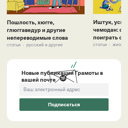
Иштук, уськ
Пошлость, хюгге,
чемодан: се
глюггаведур и другие
поиграть с д
непереводимые слова
статьи
жизнь 
статьи
русский и другие
Новые публикации Грамоты в
вашей почте
Подписаться