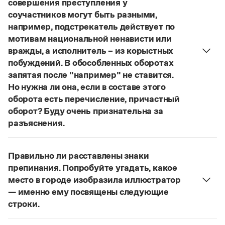
совершения преступления у
Управление в русском языке
Правила русской орфографии и пунктуации
Словари русского языка как государственного
соучастников могут быть разными,
Словарь русских имён
(1956)
например, подстрекатель действует по
Словарь методических терминов
мотивам национальной ненависти или
Справочники
вражды, а исполнитель – из корыстных
побуждений. В обособленных оборотах
Правила русской орфографии и пунктуации
запятая после "например" не ставится.
Русский язык. Краткий теоретический курс
Но нужна ли она, если в составе этого
для школьников
оборота есть перечисление, причастный
Письмовник
Справочник по пунктуации
оборот? Буду очень признательна за
Словарь-справочник трудностей
разъяснения.
Справочник по фразеологии
«Правил русской орфографии и пунктуации»
В § 94
Азбучные истины
под ред. В. В. Лопатина говорится, что вводные
Словарь-справочник непростые слова
Правильно ли расставлены знаки
Все справочники портала
слова и сочетания слов, стоящие на границе
препинания. Попробуйте угадать, какое
частей сложного предложения и относящиеся к
место в городе изобразила иллюстратор
следующему за ними предложению,
— именно ему посвящены следующие
не отделяются от него запятой:
Послышался
Журнал
строки.
резкий стук, должно быть сорвалась ставня
(Ч.).
Нужно закрыть запятой придаточную часть:
Новости и события
По этому правилу запятая после
например