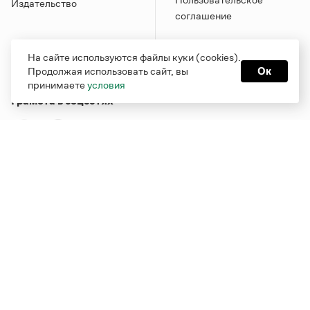
Издательство
соглашение
На сайте используются файлы куки (cookies).
Продолжая использовать сайт, вы
Ок
принимаете
условия
Грамота в соцсетях
Функционирует при финансовой поддержке Министерства
цифрового развития, связи и массовых коммуникаций
Российской Федерации
Перейти на старую версию
Грамоты
© Грамота.ru, 2000 – 2026
Свидетельство о регистрации СМИ: ЭЛ № ФС 77 - 84700,
выдано 10.02.2023