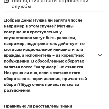
Последние ответы справочной
Управление в русском языке
Правила русской орфографии и пунктуации
Словари русского языка как государственного
службы
Словарь русских имён
(1956)
Словарь методических терминов
Добрый день! Нужна ли запятая после
Справочники
например в этом случае? Мотивы
совершения преступления у
Правила русской орфографии и пунктуации
соучастников могут быть разными,
Русский язык. Краткий теоретический курс
для школьников
например, подстрекатель действует по
Письмовник
мотивам национальной ненависти или
Справочник по пунктуации
вражды, а исполнитель – из корыстных
Словарь-справочник трудностей
побуждений. В обособленных оборотах
Справочник по фразеологии
запятая после "например" не ставится.
Азбучные истины
Словарь-справочник непростые слова
Но нужна ли она, если в составе этого
Все справочники портала
оборота есть перечисление, причастный
оборот? Буду очень признательна за
разъяснения.
«Правил русской орфографии и пунктуации»
Журнал
В § 94
под ред. В. В. Лопатина говорится, что вводные
Правильно ли расставлены знаки
Новости и события
слова и сочетания слов, стоящие на границе