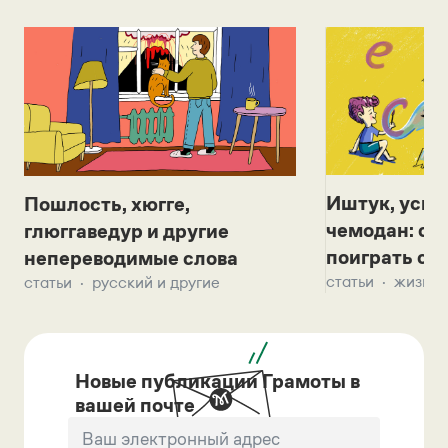
Иштук, уськ
Пошлость, хюгге,
чемодан: се
глюггаведур и другие
поиграть с д
непереводимые слова
статьи
жизнь 
статьи
русский и другие
Новые публикации Грамоты в
вашей почте