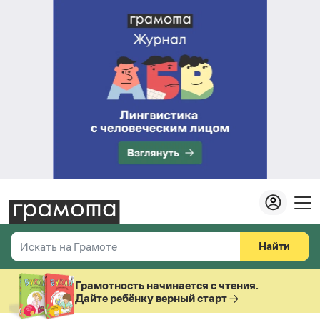
Найти
Искать на Грамоте
Везде
Справочная служба