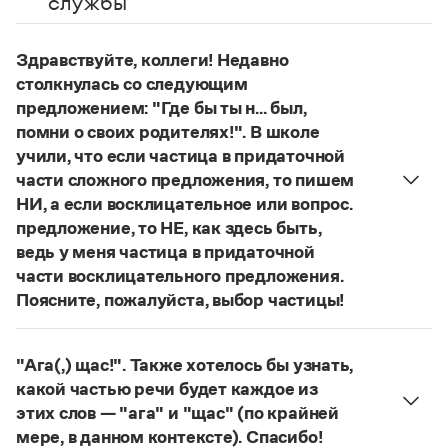
службы
Управление в русском языке
Правила русской орфографии и пунктуации
Словари русского языка как государственного
Словарь русских имён
(1956)
Словарь методических терминов
Здравствуйте, коллеги! Недавно
столкнулась со следующим
Справочники
предложением: "Где бы ты н... был,
помни о своих родителях!". В школе
Правила русской орфографии и пунктуации
учили, что если частица в придаточной
Русский язык. Краткий теоретический курс
для школьников
части сложного предложения, то пишем
Письмовник
НИ, а если восклицательное или вопрос.
Справочник по пунктуации
предложение, то НЕ, как здесь быть,
Словарь-справочник трудностей
ведь у меня частица в придаточной
Справочник по фразеологии
части восклицательного предложения.
Азбучные истины
Словарь-справочник непростые слова
Поясните, пожалуйста, выбор частицы!
Все справочники портала
Правильно:
Где бы ты ни был, помни о своих
родителях!
Частица
не
пишется в независимых
"Ага(,) щас!". Также хотелось бы узнать,
восклицательных предложениях:
Где ты только
какой частью речи будет каждое из
Журнал
не был!
этих слов — "ага" и "щас" (по крайней
Страница ответа
мере, в данном контексте). Спасибо!
Новости и события