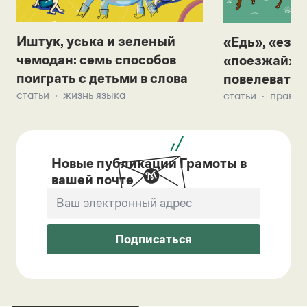
Иштук, уська и зеленый
«Едь», «езж
чемодан: семь способов
«поезжай»? 
поиграть с детьми в слова
повелевать 
статьи
жизнь языка
статьи
правил
Новые публикации Грамоты в
вашей почте
Подписаться