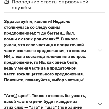
Последние ответы справочной
Управление в русском языке
Правила русской орфографии и пунктуации
Словари русского языка как государственного
службы
Словарь русских имён
(1956)
Словарь методических терминов
Здравствуйте, коллеги! Недавно
Справочники
столкнулась со следующим
предложением: "Где бы ты н... был,
Правила русской орфографии и пунктуации
Русский язык. Краткий теоретический курс
помни о своих родителях!". В школе
для школьников
учили, что если частица в придаточной
Письмовник
части сложного предложения, то пишем
Справочник по пунктуации
НИ, а если восклицательное или вопрос.
Словарь-справочник трудностей
предложение, то НЕ, как здесь быть,
Справочник по фразеологии
Азбучные истины
ведь у меня частица в придаточной
Словарь-справочник непростые слова
части восклицательного предложения.
Все справочники портала
Поясните, пожалуйста, выбор частицы!
Правильно:
Где бы ты ни был, помни о своих
родителях!
Частица
не
пишется в независимых
"Ага(,) щас!". Также хотелось бы узнать,
Журнал
восклицательных предложениях:
Где ты только
какой частью речи будет каждое из
не был!
Новости и события
этих слов — "ага" и "щас" (по крайней