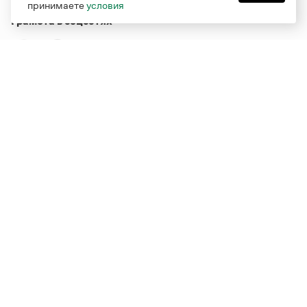
принимаете
условия
Грамота в соцсетях
Функционирует при финансовой поддержке Министерства
цифрового развития, связи и массовых коммуникаций
Российской Федерации
Перейти на старую версию
Грамоты
© Грамота.ru, 2000 – 2026
Свидетельство о регистрации СМИ: ЭЛ № ФС 77 - 84700,
выдано 10.02.2023
Дизайн — Мария Екимова /
Мотка
Реклама