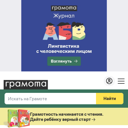
Найти
Искать на Грамоте
Везде
Справочная служба