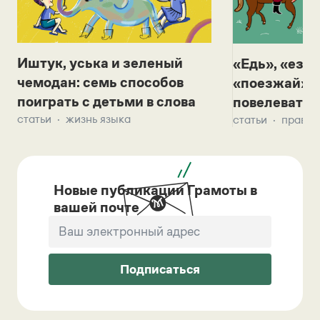
Иштук, уська и зеленый
«Едь», «езж
чемодан: семь способов
«поезжай»? 
поиграть с детьми в слова
повелевать 
статьи
жизнь языка
статьи
правил
Новые публикации Грамоты в
вашей почте
Подписаться