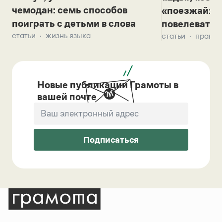
чемодан: семь способов
«поезжай»? 
поиграть с детьми в слова
повелевать 
статьи
жизнь языка
статьи
правил
Новые публикации Грамоты в
вашей почте
Подписаться