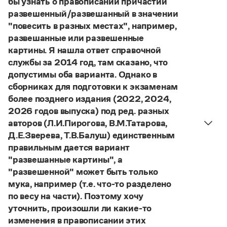
бы узнать о правописании причастий
Танчин, выдать диплом Анне Танчин
. Если же
Статьи
к погоде
.
развешенный/развешанный в значении
фамилия в документе в именительном падеже
Монологи
Страница ответа
"повесить в разных местах", например,
Интервью
имеет форму
Танчина
, она склоняется:
Анна
Лекции и подкасты
развешанные или развешенные
Танчина, тетрадь Анны Танчиной, выдать
Рекомендуем
картины. Я нашла ответ справочной
диплом Анне Танчиной.
службы за 2014 год, там сказано, что
Страница ответа
допустимы оба варианта. Однако в
Учебник Грамоты
сборниках для подготовки к экзаменам
более позднего издания (2022, 2024,
Правила русского языка: от азов до тонкостей
2026 годов выпуска) под ред. разных
Интерактивные упражнения: от простого к сложному
авторов (Л.И.Пирогова, В.М.Татарова,
Скороговорки
Д.Е.Зверева, Т.В.Балуш) единственным
правильным дается вариант
"развешанные картины", а
Издательство
"развешенной" может быть только
мука, например (т.е. что-то разделено
Словари
по весу на части). Поэтому хочу
Научпоп
уточнить, произошли ли какие-то
Учебники и справочники
Все книги
изменения в правописании этих