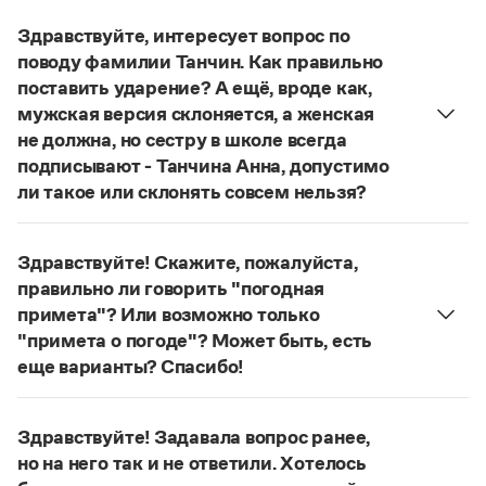
Управление в русском языке
Правила русской орфографии и пунктуации
Словари русского языка как государственного
Словарь русских имён
(1956)
Здравствуйте, интересует вопрос по
Словарь методических терминов
поводу фамилии Танчин. Как правильно
поставить ударение? А ещё, вроде как,
Справочники
мужская версия склоняется, а женская
не должна, но сестру в школе всегда
Правила русской орфографии и пунктуации
подписывают - Танчина Анна, допустимо
Русский язык. Краткий теоретический курс
ли такое или склонять совсем нельзя?
для школьников
Письмовник
Место ударения в фамилии определяет ее
Справочник по пунктуации
носитель, поэтому о правильном ударении нужно
Словарь-справочник трудностей
Здравствуйте! Скажите, пожалуйста,
спрашивать у него. Или справиться в
Справочник по фразеологии
правильно ли говорить "погодная
энциклопедии, если сведения о носителе
Азбучные истины
примета"? Или возможно только
фамилии в ней представлены.
Словарь-справочник непростые слова
"примета о погоде"? Может быть, есть
Все справочники портала
Мужская фамилия
Танчин
склоняется, женская
еще варианты? Спасибо!
— нет (если имеет в именительном падеже форму
Сочетание
погодные приметы
отвечает нормам
Танчин
). Если у Вашей сестры в паспорте /
литературного языка. Употребляются также
Журнал
Здравствуйте! Задавала вопрос ранее,
свидетельстве о рождении записано
Танчин
, так и
сочетания
приметы
(
хорошей, плохой
)
погоды
;
но на него так и не ответили. Хотелось
нужно писать:
Анна Танчин, тетрадь Анны
приметы о погоде
;
приметы, относящиеся
Новости и события