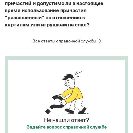
причастий и допустимо ли в настоящее
время использование причастия
"развешенный" по отношению к
картинам или игрушкам на елке?
ответ
Наш
2014 года по-прежнему актуален.
Авторы пособий, о которых Вы говорите, почему-
Все ответы справочной службы
то игнорируют рекомендации нормативных
словарей русского языка, в которых указан глагол
развесить
(от него образована форма
развешенный
) со значением «повесить в разных
местах (несколько, много предметов)». Ср.:
Я знаю, что на стенах своей квартиры вы
развесили разные географические карты
(И. С. Тургенев. Бретер). И эти карты, безусловно,
развешены.
Страница ответа
Не нашли ответ?
Задайте вопрос
справочной службе