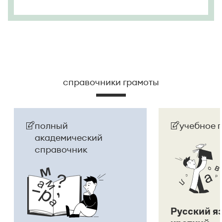
справочники грамоты
полный
учебное 
академический
справочник
Русский я