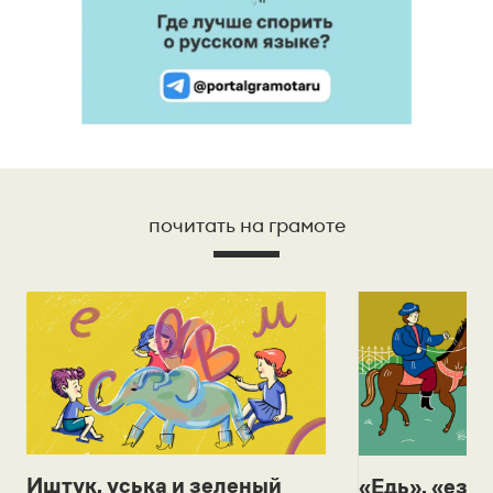
почитать на грамоте
Иштук, уська и зеленый
«Едь», «езж