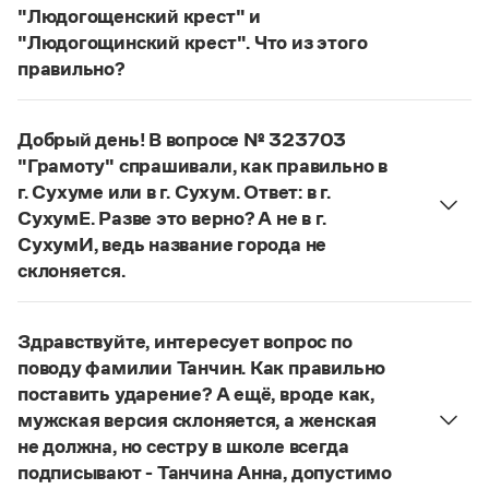
Статьи
"Людогощенский крест" и
Монологи
"Людогощинский крест". Что из этого
Интервью
правильно?
Лекции и подкасты
Есть орфографическое правило:
Рекомендуем
в прилагательных, образованных от
Добрый день! В вопросе № 323703
географических названий на -
а
(-
я
), пишется
"Грамоту" спрашивали, как правильно в
суффикс -
инск
-. Правильно:
Людогоща
—
Учебник Грамоты
г. Сухуме или в г. Сухум. Ответ: в г.
людогощинский
. Ср.:
Балашиха
—
балашихинский
,
СухумЕ. Разве это верно? А не в г.
Ельня
—
ельнинский
,
Истра
—
истринский
,
Правила русского языка: от азов до тонкостей
СухумИ, ведь название города не
Интерактивные упражнения: от простого к сложному
Находка
—
находкинский
,
Охта
—
охтинский
,
склоняется.
Скороговорки
Ялта
—
ялтинский
.
Если название используется в форме
Сухум
, оно
Страница ответа
склоняется:
в Сухуме, в городе Сухуме,
Здравствуйте, интересует вопрос по
в г. Сухуме
. Если название используется в форме
Издательство
поводу фамилии Танчин. Как правильно
Сухуми
, оно не склоняется. Вопрос о форме
поставить ударение? А ещё, вроде как,
названия выходит далеко за рамки лингвистики
Словари
мужская версия склоняется, а женская
Научпоп
(выбор той или иной формы может быть
не должна, но сестру в школе всегда
Учебники и справочники
средством выражения тех или иных
подписывают - Танчина Анна, допустимо
Все книги
политических взглядов), но нормативные словари