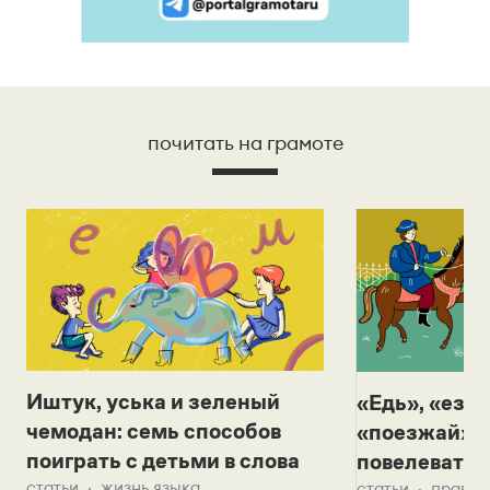
почитать на грамоте
Иштук, уська и зеленый
«Едь», «езж
чемодан: семь способов
«поезжай»? 
поиграть с детьми в слова
повелевать 
статьи
жизнь языка
статьи
правил