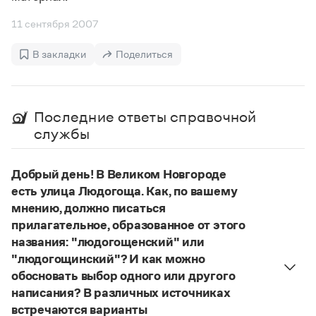
Управление в русском языке
Правила русской орфографии и пунктуации
Словари русского языка как государственного
Словарь русских имён
(1956)
11 сентября 2007
Словарь методических терминов
В закладки
Поделиться
Справочники
Правила русской орфографии и пунктуации
Русский язык. Краткий теоретический курс
Последние ответы справочной
для школьников
службы
Письмовник
Справочник по пунктуации
Словарь-справочник трудностей
Добрый день! В Великом Новгороде
Справочник по фразеологии
есть улица Людогоща. Как, по вашему
Азбучные истины
мнению, должно писаться
Словарь-справочник непростые слова
Все справочники портала
прилагательное, образованное от этого
названия: "людогощенский" или
"людогощинский"? И как можно
обосновать выбор одного или другого
Журнал
написания? В различных источниках
встречаются варианты
Новости и события