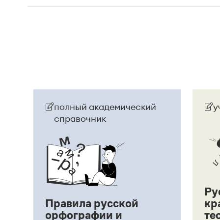
Страница ответа
полный академический
у
справочник
Ру
Правила русской
кр
орфографии и
те