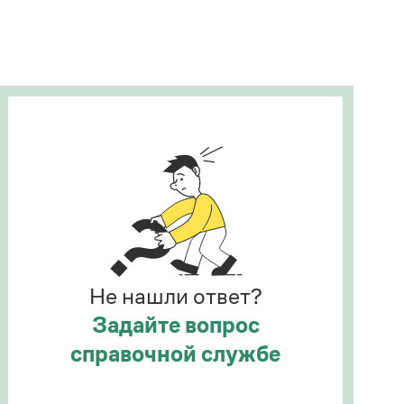
Рекомендуем
Учебник Грамоты
Правила русского языка: от азов до тонкостей
Интерактивные упражнения: от простого к
сложному
Скороговорки
Издательство
Словари
Научпоп
Не нашли ответ?
Учебники и справочники
Все книги
Задайте вопрос
справочной службе