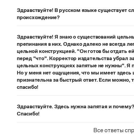
Здравствуйте! В русском языке существует сло
происхождение?
Нет, не существует и не существовало. Это вы
Страница ответа
Здравствуйте! Я знаю о существований цельн
препинания в них. Однако далеко не всегда ле
цельной конструкцией. "Он готов бы отдать ей
перед "что". Корректор издательства убрал з
цельных конструкциях запятые не нужны". Я п
Но у меня нет ощущения, что мы имеет здесь
признательна за быстрый ответ. Если можно, 
спасибо!
Действительно, в данном случае не приходитс
(термин из справочника по пунктуации Д. Э. Ро
Здравствуйте. Здесь нужна запятая и почему?
— сложноподчиненное местоименно-соотносит
Спасибо!
всё
.
Запятая нужна, она отделяет части сложнопод
Страница ответа
представляет собой инфинитивное предложени
Все ответы сп