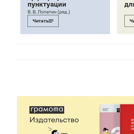
пунктуации
дл
ий,
В. В. Лопатин (ред.)
Читать
Ч