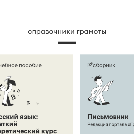
справочники грамоты
чебное пособие
сборник
сский язык:
Письмовник
аткий
Редакция портала «Г
оретический курс