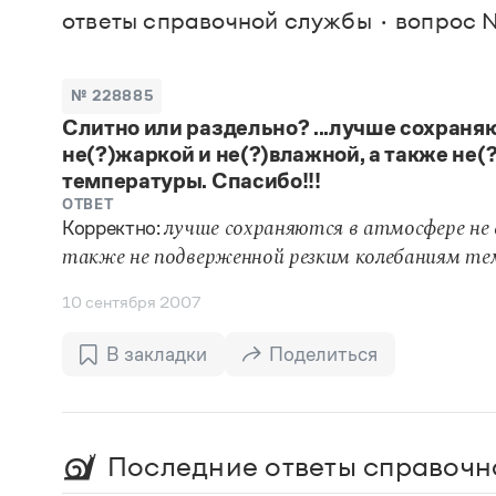
В. М
ответы справочной службы
вопрос 
Большой универсальный словарь русского языка
Спр
Сл
Русский орфографический словарь
Реда
Русское словесное ударение
Современный словарь иностранных слов
Вс
№ 228885
Все
Словарь антонимов
Слитно или раздельно? ...лучше сохраня
Словарь методических терминов
не(?)жаркой и не(?)влажной, а также не
Словарь русских имён
Словарь синонимов
температуры. Спасибо!!!
Словарь собственных имён
ОТВЕТ
Словарь трудностей русского языка
Корректно:
лучше сохраняются в атмосфере не 
Управление в русском языке
также не подверженной резким колебаниям т
Словари русского языка как государственного
10 сентября 2007
В закладки
Поделиться
Последние ответы справочн