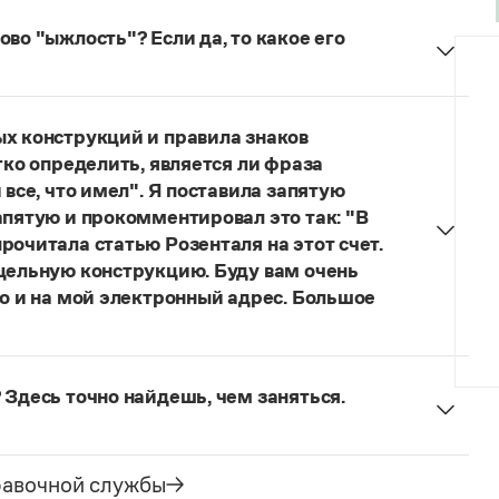
во "ыжлость"? Если да, то какое его
думанное слово.
ых конструкций и правила знаков
гко определить, является ли фраза
 все, что имел". Я поставила запятую
апятую и прокомментировал это так: "В
рочитала статью Розенталя на этот счет.
 цельную конструкцию. Буду вам очень
то и на мой электронный адрес. Большое
я говорить о цельном по смыслу выражении
зенталя).
Он готов был отдать ей всё, что имел
 Здесь точно найдешь, чем заняться.
ельное предложение с соотносительным словом
чиненного предложения (придаточная часть
е).
равочной службы