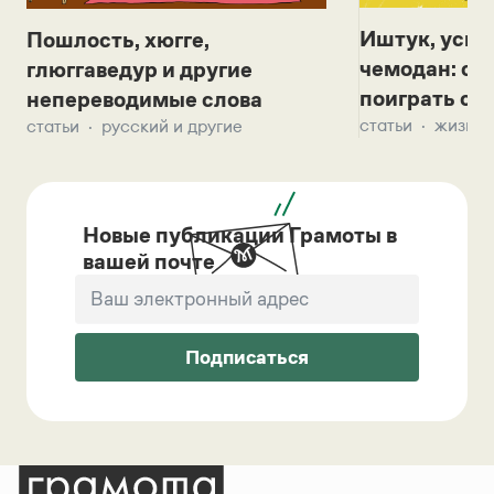
Иштук, уськ
Пошлость, хюгге,
чемодан: се
глюггаведур и другие
поиграть с д
непереводимые слова
статьи
жизнь 
статьи
русский и другие
Новые публикации Грамоты в
вашей почте
Подписаться