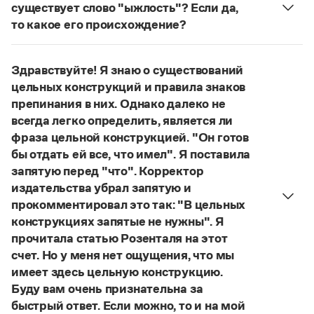
Управление в русском языке
Правила русской орфографии и пунктуации
существует слово "ыжлость"? Если да,
Словари русского языка как государственного
Словарь русских имён
(1956)
то какое его происхождение?
Словарь методических терминов
Нет, не существует и не существовало. Это
выдуманное слово.
Справочники
Здравствуйте! Я знаю о существований
Страница ответа
цельных конструкций и правила знаков
Правила русской орфографии и пунктуации
препинания в них. Однако далеко не
Русский язык. Краткий теоретический курс
всегда легко определить, является ли
для школьников
фраза цельной конструкцией. "Он готов
Письмовник
Справочник по пунктуации
бы отдать ей все, что имел". Я поставила
Словарь-справочник трудностей
запятую перед "что". Корректор
Справочник по фразеологии
издательства убрал запятую и
Азбучные истины
прокомментировал это так: "В цельных
Словарь-справочник непростые слова
конструкциях запятые не нужны". Я
Все справочники портала
прочитала статью Розенталя на этот
счет. Но у меня нет ощущения, что мы
имеет здесь цельную конструкцию.
Журнал
Буду вам очень признательна за
быстрый ответ. Если можно, то и на мой
Новости и события