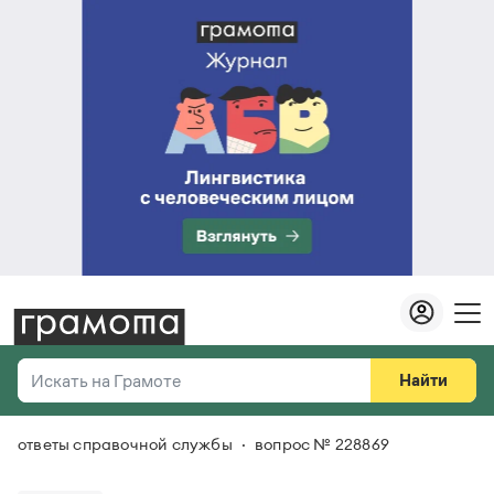
Найти
Искать на Грамоте
ответы справочной службы
вопрос № 228869
Везде
Справочная служба