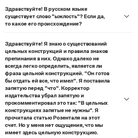
Управление в русском языке
Правила русской орфографии и пунктуации
Словари русского языка как государственного
Здравствуйте! В русском языке
Словарь русских имён
(1956)
существует слово "ыжлость"? Если да,
Словарь методических терминов
то какое его происхождение?
Справочники
Нет, не существует и не существовало. Это
выдуманное слово.
Правила русской орфографии и пунктуации
Здравствуйте! Я знаю о существований
Страница ответа
Русский язык. Краткий теоретический курс
цельных конструкций и правила знаков
для школьников
препинания в них. Однако далеко не
Письмовник
всегда легко определить, является ли
Справочник по пунктуации
фраза цельной конструкцией. "Он готов
Словарь-справочник трудностей
Справочник по фразеологии
бы отдать ей все, что имел". Я поставила
Азбучные истины
запятую перед "что". Корректор
Словарь-справочник непростые слова
издательства убрал запятую и
Все справочники портала
прокомментировал это так: "В цельных
конструкциях запятые не нужны". Я
прочитала статью Розенталя на этот
Журнал
счет. Но у меня нет ощущения, что мы
имеет здесь цельную конструкцию.
Новости и события