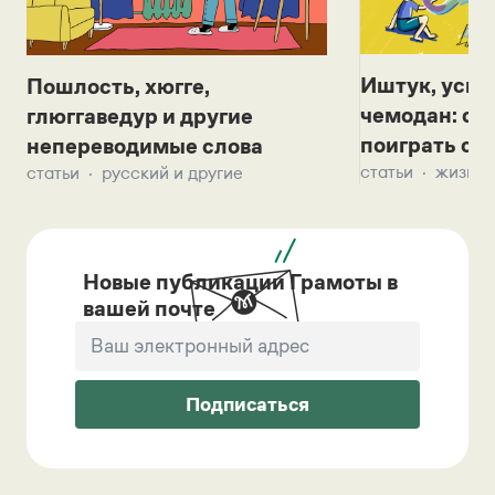
Иштук, уськ
Пошлость, хюгге,
чемодан: се
глюггаведур и другие
поиграть с д
непереводимые слова
статьи
жизнь 
статьи
русский и другие
Новые публикации Грамоты в
вашей почте
Подписаться