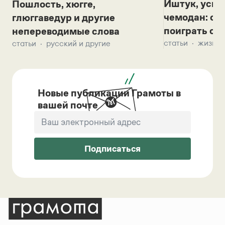
Иштук, уськ
Пошлость, хюгге,
чемодан: се
глюггаведур и другие
поиграть с д
непереводимые слова
статьи
жизнь 
статьи
русский и другие
Новые публикации Грамоты в
вашей почте
Подписаться