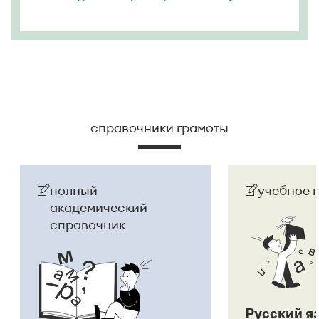
справочники грамоты
полный
учебное 
академический
справочник
Русский я