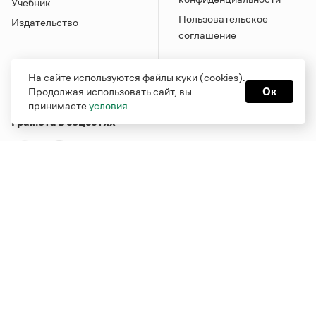
Учебник
Пользовательское
Издательство
соглашение
На сайте используются файлы куки (cookies).
Продолжая использовать сайт, вы
Ок
принимаете
условия
Грамота в соцсетях
Функционирует при финансовой поддержке Министерства
цифрового развития, связи и массовых коммуникаций
Российской Федерации
Перейти на старую версию
Грамоты
© Грамота.ru, 2000 – 2026
Свидетельство о регистрации СМИ: ЭЛ № ФС 77 - 84700,