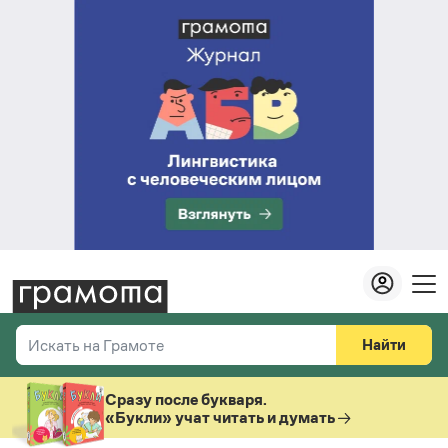
Найти
Искать на Грамоте
Везде
Справочная служба