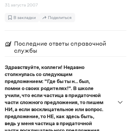
Управление в русском языке
Правила русской орфографии и пунктуации
Словари русского языка как государственного
31 августа 2007
Словарь русских имён
(1956)
Словарь методических терминов
В закладки
Поделиться
Справочники
Правила русской орфографии и пунктуации
Последние ответы справочной
Русский язык. Краткий теоретический курс
службы
для школьников
Письмовник
Справочник по пунктуации
Здравствуйте, коллеги! Недавно
Словарь-справочник трудностей
столкнулась со следующим
Справочник по фразеологии
предложением: "Где бы ты н... был,
Азбучные истины
Словарь-справочник непростые слова
помни о своих родителях!". В школе
Все справочники портала
учили, что если частица в придаточной
части сложного предложения, то пишем
НИ, а если восклицательное или вопрос.
Журнал
предложение, то НЕ, как здесь быть,
ведь у меня частица в придаточной
Новости и события
части восклицательного предложения.