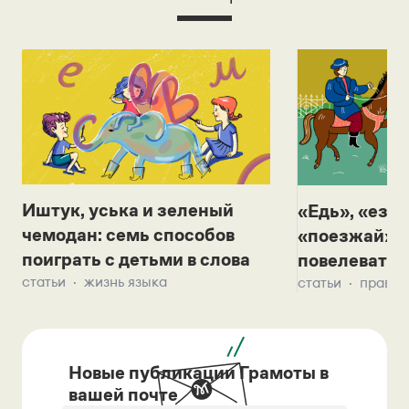
Иштук, уська и зеленый
«Едь», «езж
чемодан: семь способов
«поезжай»? 
поиграть с детьми в слова
повелевать 
статьи
жизнь языка
статьи
правил
Новые публикации Грамоты в
вашей почте