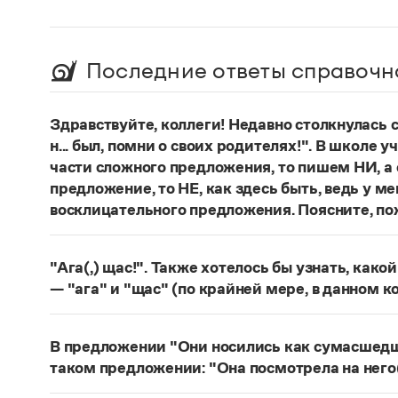
Последние ответы справочн
Здравствуйте, коллеги! Недавно столкнулась
н... был, помни о своих родителях!". В школе 
части сложного предложения, то пишем НИ, а 
предложение, то НЕ, как здесь быть, ведь у м
восклицательного предложения. Поясните, по
Правильно:
Где бы ты ни был, помни о своих р
восклицательных предложениях:
Где ты тольк
"Ага(,) щас!". Также хотелось бы узнать, како
Страница ответа
— "ага" и "щас" (по крайней мере, в данном к
частица
Ага
—
, которая в данном случае испо
говорящего поверить в достоверность какого-
В предложении "Они носились как сумасшедшие
фразеологизм (коммуникема, нечленимое пред
таком предложении: "Она посмотрела на него
отрицания, несогласия, отказа сделать что-ли
Действительно, в предложении
Они носились 