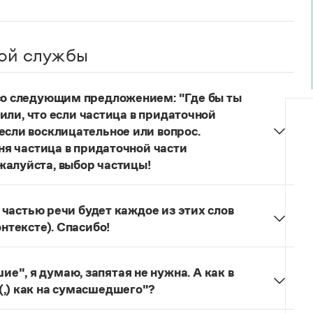
ой службы
 со следующим предложением: "Где бы ты
учили, что если частица в придаточной
если восклицательное или вопрос.
еня частица в придаточной части
жалуйста, выбор частицы!
одителях!
Частица
не
пишется в независимых
о не был!
й частью речи будет каждое из этих слов
онтексте). Спасибо!
льзуется для эмоционального усиления отказа
л. сообщения.
Щас!
— синтаксический
", я думаю, запятая не нужна. А как в
ложение) со значением категорического
(,) как на сумасшедшего"?
бо, иногда в сочетании с презрением, возмущением
как сумасшедшие
запятая не ставится, так как у