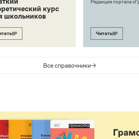
аткий
Редакция портала «Г
оретический курс
я школьников
итать
Читать
Все справочники