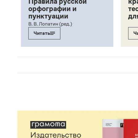
Правила русской
кр
орфографии и
те
пунктуации
дл
ий,
В. В. Лопатин (ред.)
Читать
Ч