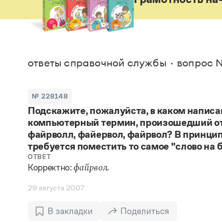
В. М
Большой универсальный словарь русского языка
Спр
Сл
Русский орфографический словарь
Реда
Русское словесное ударение
Современный словарь иностранных слов
Вс
Все
Словарь антонимов
Словарь методических терминов
ответы справочной службы
вопрос №
Словарь русских имён
Словарь синонимов
Словарь собственных имён
№ 228148
Словарь трудностей русского языка
Управление в русском языке
Подскажите, пожалуйста, в каком написа
Словари русского языка как государственного
компьютерный термин, произошедший от а
файрволл, файервол, файрвол? В принципе
требуется поместить то самое "слово на 
ОТВЕТ
Корректно:
.
файрвол
29 августа 2007
В закладки
Поделиться