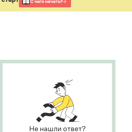
Рекомендуем
Учебник Грамоты
Правила русского языка: от азов до тонкостей
Интерактивные упражнения: от простого к
сложному
Скороговорки
Издательство
Словари
Научпоп
Учебники и справочники
Все книги
Не нашли ответ?