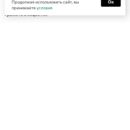
Продолжая использовать сайт, вы
Ок
принимаете
условия
Грамота в соцсетях
Функционирует при финансовой поддержке Министерства
цифрового развития, связи и массовых коммуникаций
Российской Федерации
Перейти на старую версию
Грамоты
© Грамота.ru, 2000 – 2026
Свидетельство о регистрации СМИ: ЭЛ № ФС 77 - 84700,
выдано 10.02.2023
Дизайн — Мария Екимова /
Мотка
Реклама