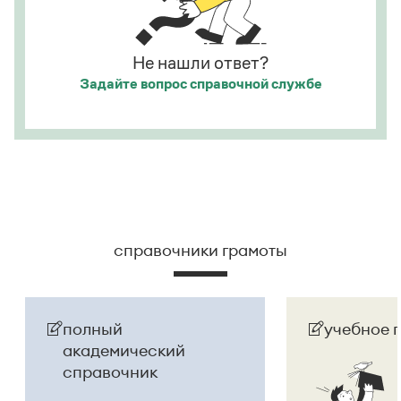
Страница ответа
Страница ответа
Не нашли ответ?
Задайте вопрос
справочной службе
справочники грамоты
полный
учебное 
академический
справочник