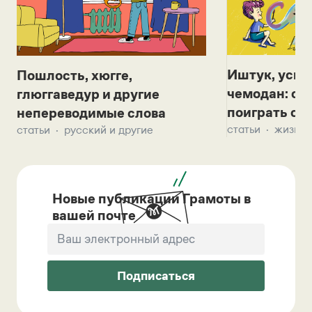
Иштук, уськ
Пошлость, хюгге,
чемодан: се
глюггаведур и другие
поиграть с д
непереводимые слова
статьи
жизнь 
статьи
русский и другие
Новые публикации Грамоты в
вашей почте
Подписаться