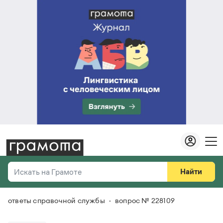
Найти
Искать на Грамоте
ответы справочной службы
вопрос № 228109
Везде
Справочная служба