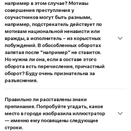
Управление в русском языке
Правила русской орфографии и пунктуации
например в этом случае? Мотивы
Словари русского языка как государственного
Словарь русских имён
(1956)
совершения преступления у
Словарь методических терминов
соучастников могут быть разными,
например, подстрекатель действует по
Справочники
мотивам национальной ненависти или
вражды, а исполнитель – из корыстных
Правила русской орфографии и пунктуации
побуждений. В обособленных оборотах
Русский язык. Краткий теоретический курс
для школьников
запятая после "например" не ставится.
Письмовник
Но нужна ли она, если в составе этого
Справочник по пунктуации
оборота есть перечисление, причастный
Словарь-справочник трудностей
оборот? Буду очень признательна за
Справочник по фразеологии
разъяснения.
Азбучные истины
Словарь-справочник непростые слова
«Правил русской орфографии и пунктуации»
В § 94
Все справочники портала
под ред. В. В. Лопатина говорится, что вводные
Правильно ли расставлены знаки
слова и сочетания слов, стоящие на границе
препинания. Попробуйте угадать, какое
частей сложного предложения и относящиеся к
место в городе изобразила иллюстратор
Журнал
следующему за ними предложению,
— именно ему посвящены следующие
не отделяются от него запятой:
Послышался
строки.
Новости и события
резкий стук, должно быть сорвалась ставня
(Ч.).