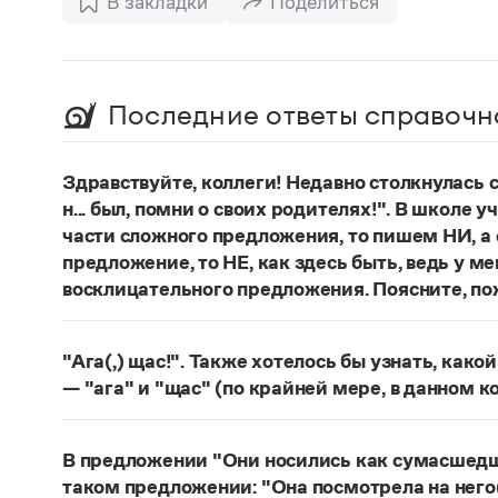
В закладки
Поделиться
Последние ответы справочн
Здравствуйте, коллеги! Недавно столкнулась
н... был, помни о своих родителях!". В школе 
части сложного предложения, то пишем НИ, а 
предложение, то НЕ, как здесь быть, ведь у м
восклицательного предложения. Поясните, по
Правильно:
Где бы ты ни был, помни о своих р
восклицательных предложениях:
Где ты тольк
"Ага(,) щас!". Также хотелось бы узнать, како
Страница ответа
— "ага" и "щас" (по крайней мере, в данном к
частица
Ага
—
, которая в данном случае испо
говорящего поверить в достоверность какого-
В предложении "Они носились как сумасшедшие
фразеологизм (коммуникема, нечленимое пред
таком предложении: "Она посмотрела на него