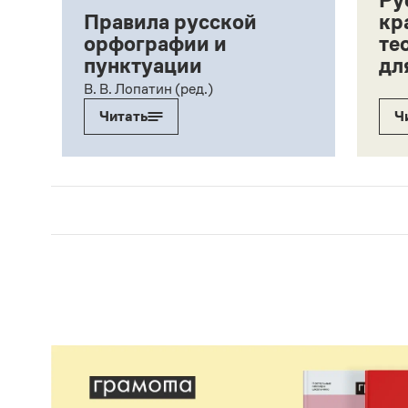
Ру
Правила русской
кр
орфографии и
те
пунктуации
дл
ий,
В. В. Лопатин (ред.)
Читать
Ч