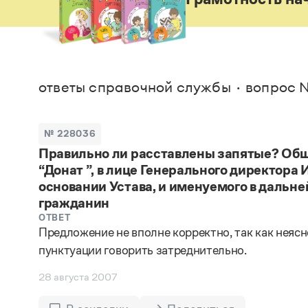
В. М
Большой универсальный словарь русского языка
Спр
Сл
Русский орфографический словарь
Реда
Русское словесное ударение
Современный словарь иностранных слов
Вс
Все
Словарь антонимов
Словарь методических терминов
ответы справочной службы
вопрос 
Словарь русских имён
Словарь синонимов
Словарь собственных имён
№ 228036
Словарь трудностей русского языка
Управление в русском языке
Правильно ли расставлены запятые? Общ
Словари русского языка как государственного
“Донат ”, в лице Генерального директора
основании Устава, и именуемого в дальн
гражданин
ОТВЕТ
Предложение не вполне корректно, так как неясн
пунктуации говорить затреднительно.
28 августа 2007