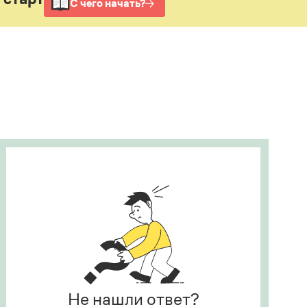
Рекомендуем
Учебник Грамоты
Правила русского языка: от азов до тонкостей
Интерактивные упражнения: от простого к
сложному
Скороговорки
Издательство
Словари
Научпоп
Учебники и справочники
Все книги
Не нашли ответ?