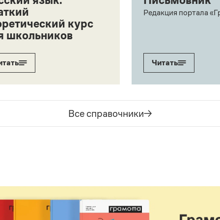
сский язык:
Письмовник
аткий
Редакция портала «Г
оретический курс
я школьников
итать
Читать
Все справочники