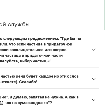
ой службы
 со следующим предложением: "Где бы ты
учили, что если частица в придаточной
если восклицательное или вопрос.
еня частица в придаточной части
жалуйста, выбор частицы!
одителях!
Частица
не
пишется в независимых
о не был!
й частью речи будет каждое из этих слов
онтексте). Спасибо!
льзуется для эмоционального усиления отказа
л. сообщения.
Щас!
— синтаксический
", я думаю, запятая не нужна. А как в
ложение) со значением категорического
(,) как на сумасшедшего"?